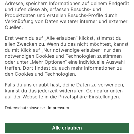
Zahlungsarten
Versandarten
Sicher einkaufen
Jetzt die toom-App herunterladen
Alle Preisangaben in EUR inkl. gesetzl. MwSt.. Die dargestellten Angebote sind unter
Umständen nicht in allen Märkten verfügbar. Die angegebenen Verfügbarkeiten beziehen
sich auf den unter "Mein Markt" ausgewählten toom Baumarkt. Alle Angebote und
Produkte nur solange der Vorrat reicht.
*Paketversand ab 59 € versandkostenfrei, gilt nicht für Artikel mit Speditionsversand, hier
fallen zusätzliche Versandkosten an.
Datenschutz
Privatsphäre
Impressum
AGB
Nutzungsbedingungen
Widerrufsrecht
Vertrag widerrufen