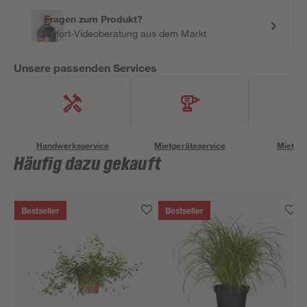
Fragen zum Produkt?
Sofort-Videoberatung aus dem Markt
Unsere passenden Services
Handwerksservice
Mietgeräteservice
Miettra
Häufig dazu gekauft
Bestseller
Bestseller