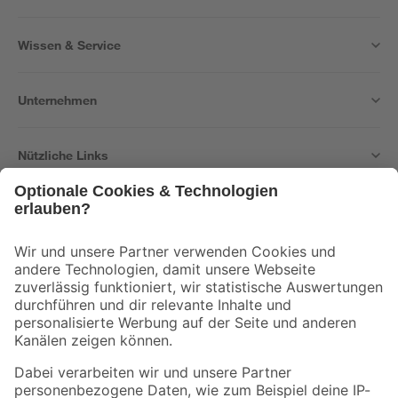
Wissen & Service
Unternehmen
Nützliche Links
Bleib auf dem Laufenden mit unserem Newsletter
Der toom Newsletter: Keine Angebote und Aktionen mehr verpassen!
Zur Newsletter Anmeldung
Folge uns