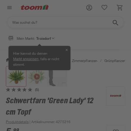
Mein Markt:
Troisdorf
✕
Hier kannst du deinen
, falls er nicht
Markt anpassen
/
Garten & Freizeit
/
Pflanzen
/
Zimmerpflanzen
/
Grünpflanzen
/
stimmt.
(5)
Schwertfarn 'Green Lady' 12
cm Topf
Produktdetails
| Artikelnummer
:
4275216
99