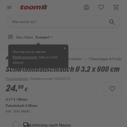
Mein Markt:
Troisdorf
✕
Hier kannst du deinen
, falls er nicht
Markt anpassen
/
Garten & Freizeit
/
Pools & Poolzubehör
/
Filteranlagen & Poolpu
stimmt.
Schwimmbadschlauch Ø 3,2 x 600 cm
Produktdetails
| Artikelnummer
:
10532273
24
,
99
€
4,17 € / Meter
Paketinhalt:
6 Meter
inkl. 19% MwSt.
Lieferung nach Hause