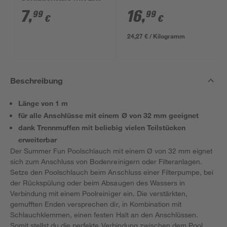
Schellen Ø 32 und 38
7
,
16
,
99
99
€
€
mm
24,27 € / Kilogramm
Beschreibung
Länge von 1 m
für alle Anschlüsse mit einem Ø von 32 mm geeignet
dank Trennmuffen mit beliebig vielen Teilstücken
erweiterbar
Der Summer Fun Poolschlauch mit einem Ø von 32 mm eignet
sich zum Anschluss von Bodenreinigern oder Filteranlagen.
Setze den Poolschlauch beim Anschluss einer Filterpumpe, bei
der Rückspülung oder beim Absaugen des Wassers in
Verbindung mit einem Poolreiniger ein. Die verstärkten,
gemufften Enden versprechen dir, in Kombination mit
Schlauchklemmen, einen festen Halt an den Anschlüssen.
Somit stellst du die perfekte Verbindung zwischen dem Pool