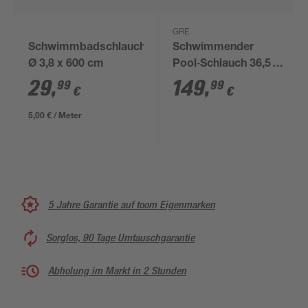
GRE
Schwimmbadschlauch
Schwimmender
Ø 3,8 x 600 cm
Pool‑Schlauch 36,5 m
blau Ø 38 mm, teilbar
29
,
149
,
99
99
€
€
5,00 € / Meter
5 Jahre Garantie auf toom Eigenmarken
Sorglos, 90 Tage Umtauschgarantie
Abholung im Markt in 2 Stunden