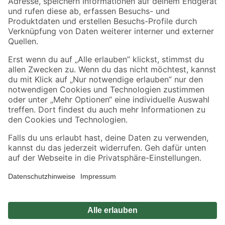
Zahlungsarten
Versandarten
Sicher einkaufen
Jetzt die toom-App herunterladen
Alle Preisangaben in EUR inkl. gesetzl. MwSt.. Die dargestellten Angebote sind unter
Umständen nicht in allen Märkten verfügbar. Die angegebenen Verfügbarkeiten beziehen
sich auf den unter "Mein Markt" ausgewählten toom Baumarkt. Alle Angebote und
Produkte nur solange der Vorrat reicht.
*Paketversand ab 59 € versandkostenfrei, gilt nicht für Artikel mit Speditionsversand, hier
fallen zusätzliche Versandkosten an.
Datenschutz
Privatsphäre
Impressum
AGB
Nutzungsbedingungen
Widerrufsrecht
Vertrag widerrufen