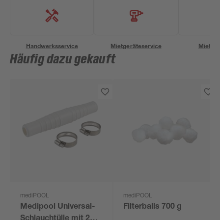
Handwerksservice
Mietgeräteservice
Miettra
Häufig dazu gekauft
mediPOOL
mediPOOL
Medipool Universal-
Filterballs 700 g
Schlauchtülle mit 2