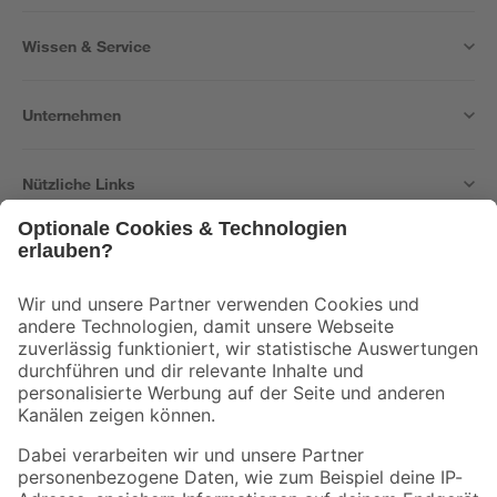
Wissen & Service
Unternehmen
Nützliche Links
Bleib auf dem Laufenden mit unserem Newsletter
Der toom Newsletter: Keine Angebote und Aktionen mehr verpassen!
Zur Newsletter Anmeldung
Folge uns