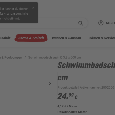
✕
ier kannst du deinen
, falls
Markt anpassen
r nicht stimmt.
Mein 
Sanitär
Garten & Freizeit
Wohnen & Haushalt
Wissen & Servic
en & Poolpumpen
/
Schwimmbadschlauch Ø 3,2 x 600 cm
Schwimmbadschl
cm
Produktdetails
| Artikelnummer
:
2802506
24
,
99
€
4,17 € / Meter
Paketinhalt:
6 Meter