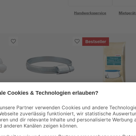
Handwerksservice
Mietgerät
Bestseller
toom
Schlauchklemmen 2
Filtersand für
Stück Ø 25 - 40 mm
Sandfilteranlagen 0,7
1,2 mm 25 kg
3
,
11
,
29
99
€
€