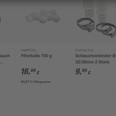
mediPOOL
Summer Fun
lauch
Filterballs 700 g
Schlauchverbinder Ø
32/38mm 2 Stück
arz
16
,
9
,
99
99
€
€
24,27 € / Kilogramm