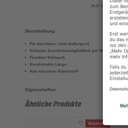
24,27 € / Kilogramm
Beschreibung
Für den Innen- oder Außenpool
Einfache Anschlussmöglichkeit per Steckmontage
Flexibler Schlauch
Komfortable Länge
Aus robustem Kunststoff
Eigenschaften
Ähnliche Produkte
Bestseller