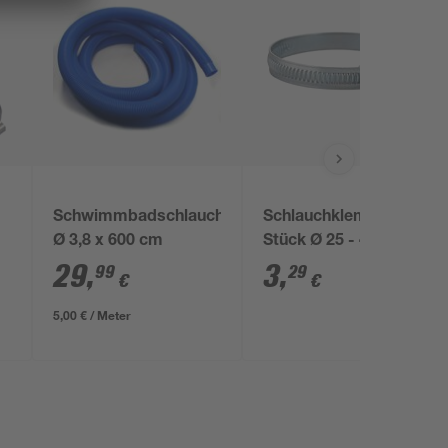
Schwimmbadschlauch
Schlauchklemmen 2
Ø 3,8 x 600 cm
Stück Ø 25 - 40 mm
29
,
3
,
99
29
€
€
5,00 € / Meter