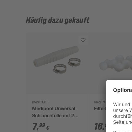
Häufig dazu gekauft
mediPOOL
mediPOOL
Medipool Universal-
Filterballs 700 g
Schlauchtülle mit 2
Schellen Ø 32 und 38
7
,
16
,
99
99
€
€
mm