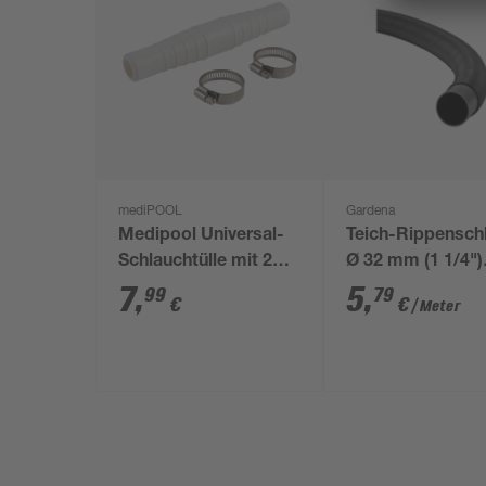
mediPOOL
Gardena
Medipool Universal-
Teich-Rippensch
Schlauchtülle mit 2
Ø 32 mm (1 1/4")
Schellen Ø 32 und 38
Meterware schw
7
,
5
,
99
79
€
€
/ Meter
mm