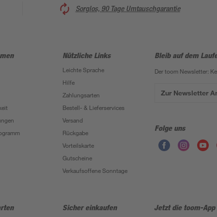
Sorglos, 90 Tage Umtauschgarantie
hmen
Nützliche Links
Bleib auf dem Lauf
Leichte Sprache
Der toom Newsletter: K
Hilfe
Zur Newsletter 
Zahlungsarten
eit
Bestell- & Lieferservices
ungen
Versand
Folge uns
Programm
Rückgabe
Vorteilskarte
Gutscheine
Verkaufsoffene Sonntage
rten
Sicher einkaufen
Jetzt die toom-App