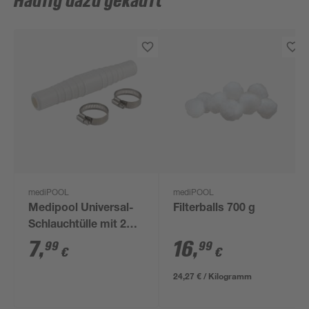
Häufig dazu gekauft
mediPOOL
mediPOOL
Medipool Universal-
Filterballs 700 g
Schlauchtülle mit 2
Schellen Ø 32 und 38
7
,
16
,
99
99
€
€
mm
24,27 € / Kilogramm