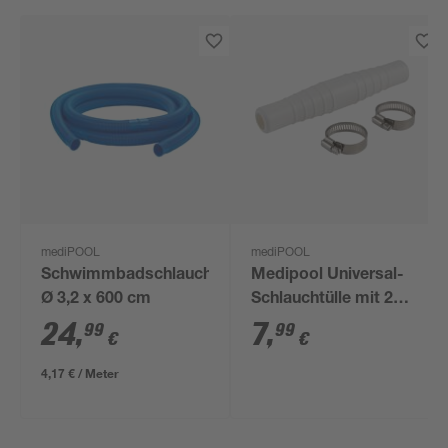
mediPOOL
mediPOOL
Schwimmbadschlauch
Medipool Universal-
Ø 3,2 x 600 cm
Schlauchtülle mit 2
Schellen Ø 32 und 38
24
,
7
,
99
99
€
€
mm
4,17 € / Meter