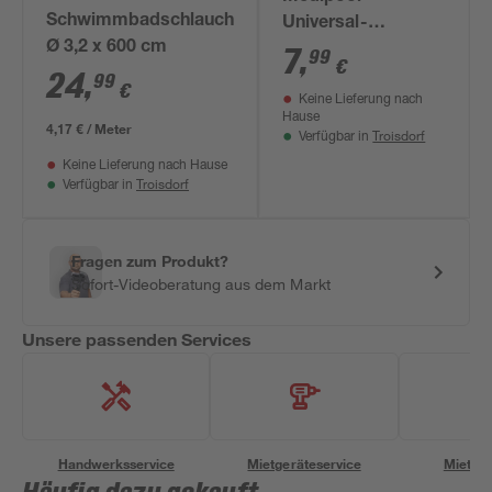
Schwimmbadschlauch
Universal-
Ø 3,2 x 600 cm
Schlauchtülle mit 2
7
,
99
€
24
,
Schellen Ø 32 und
99
€
Keine Lieferung nach
38 mm
Hause
4,17 € / Meter
Troisdorf
Verfügbar in
Keine Lieferung nach Hause
Troisdorf
Verfügbar in
Fragen zum Produkt?
Sofort-Videoberatung aus dem Markt
Unsere passenden Services
Handwerksservice
Mietgeräteservice
Miettra