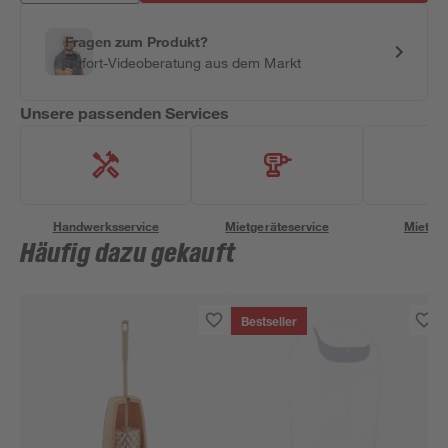
Fragen zum Produkt?
Sofort-Videoberatung aus dem Markt
Unsere passenden Services
Handwerksservice
Mietgeräteservice
Miettra
Häufig dazu gekauft
Bestseller