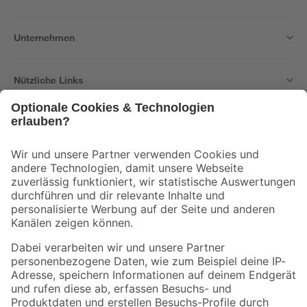
Unternehmen
Nützliche Links
Bleib auf dem Laufenden mit unserem Newsletter
Der toom Newsletter: Keine Angebote und Aktionen mehr verpassen!
Zur Newsletter Anmeldung
Folge uns
Zahlungsarten
Versandarten