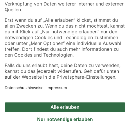
Sicher einkaufen
Jetzt die toom-App herunterladen
Alle Preisangaben in EUR inkl. gesetzl. MwSt.. Die dargestellten Angebote sind unter
Umständen nicht in allen Märkten verfügbar. Die angegebenen Verfügbarkeiten beziehen
sich auf den unter "Mein Markt" ausgewählten toom Baumarkt. Alle Angebote und
Produkte nur solange der Vorrat reicht.
*Paketversand ab 59 € versandkostenfrei, gilt nicht für Artikel mit Speditionsversand, hier
fallen zusätzliche Versandkosten an.
Datenschutz
Privatsphäre
Impressum
AGB
Nutzungsbedingungen
Widerrufsrecht
Vertrag widerrufen
Barrierefreiheit