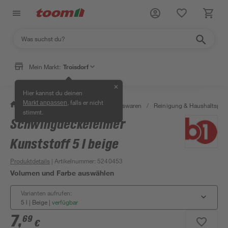
Mein Markt:
Troisdorf
✕
Hier kannst du deinen
, falls er nicht
Markt anpassen
/
Wohnen & Haushalt
/
Haushaltswaren
/
Reinigung & Haushaltspro
stimmt.
Schwingdeckeleimer
Kunststoff 5 l beige
Produktdetails
| Artikelnummer
:
5240453
Volumen und Farbe auswählen
Varianten aufrufen:
5 l | Beige
|
verfügbar
7
,
69
€