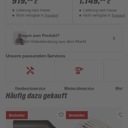
919
,
1.149
,
€
€
Duschwanneneinbaumaß
Duschwanneneinbaum
Lieferung nach Hause
Lieferung nach Hause
775 - 800 / 780 - 800 mm
875 - 900 / 880 - 900 
Troisdorf
Troisdorf
Nicht verfügbar in
Nicht verfügbar in
Fragen zum Produkt?
Sofort-Videoberatung aus dem Markt
Unsere passenden Services
Handwerksservice
Mietgeräteservice
Miettra
Häufig dazu gekauft
Bestseller
Bestseller