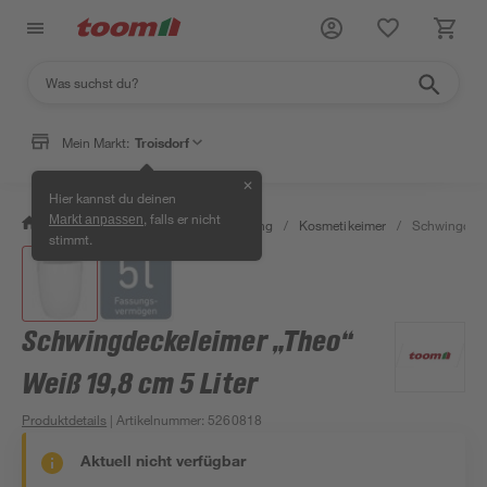
Mein Markt:
Troisdorf
✕
Hier kannst du deinen
, falls er nicht
Markt anpassen
/
Bad & Sanitär
/
Bad-Ausstattung
/
Kosmetikeimer
/
Schwingdecke
stimmt.
Schwingdeckeleimer „Theo“
Weiß 19,8 cm 5 Liter
Produktdetails
| Artikelnummer
:
5260818
Aktuell nicht verfügbar