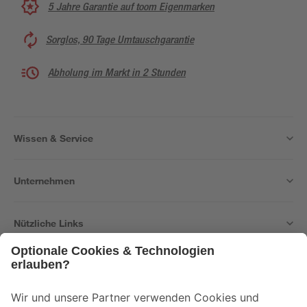
5 Jahre Garantie auf toom Eigenmarken
Sorglos, 90 Tage Umtauschgarantie
Abholung im Markt in 2 Stunden
Wissen & Service
Unternehmen
Nützliche Links
Bleib auf dem Laufenden mit unserem Newsletter
Der toom Newsletter: Keine Angebote und Aktionen mehr verpassen!