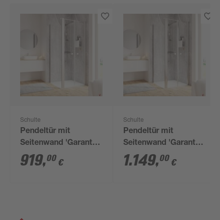
Schulte
Schulte
Pendeltür mit
Pendeltür mit
Seitenwand 'Garant
Seitenwand 'Garant
2.0' Alu-Naturfarben
2.0' Chromoptik für
919
,
1.149
,
00
00
€
€
für
Duschwanneneinbaumaß
Duschwanneneinbaumaß
875 - 900 / 880 - 900
775 - 800 / 780 - 800
mm
mm