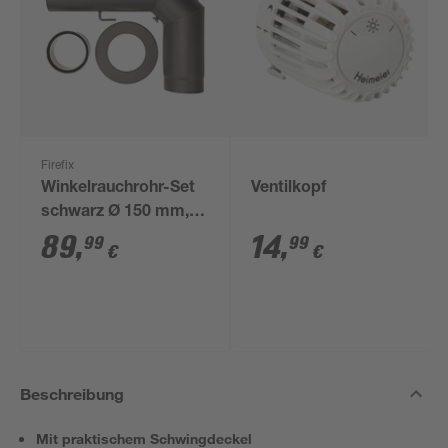
Firefix
Winkelrauchrohr-Set
Ventilkopf
schwarz Ø 150 mm,
3-teilig
89
,
14
,
99
99
€
€
Beschreibung
Mit praktischem Schwingdeckel