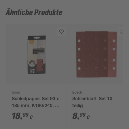
Ähnliche Produkte
toom
Bosch
Schleifpapier-Set 93 x
Schleifblatt-Set 10-
185 mm, K180/240, 30
teilig
Stück
18
,
8
,
99
99
€
€