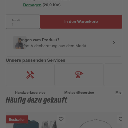
Remagen
(
29,9
 Km)
Anzahl:
In den Warenkorb
Fragen zum Produkt?
Sofort-Videoberatung aus dem Markt
Unsere passenden Services
Handwerksservice
Mietgeräteservice
Miettra
Häufig dazu gekauft
Bestseller