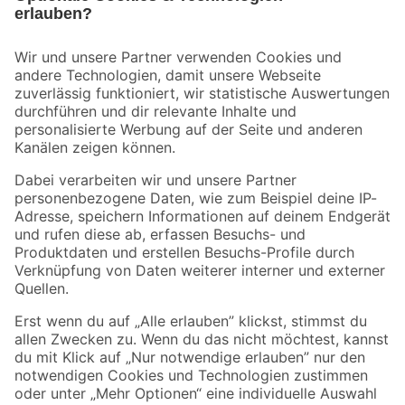
Bleib auf dem Laufenden mit unserem Newsletter
Der toom Newsletter: Keine Angebote und Aktionen mehr verpassen!
Zur Newsletter Anmeldung
Folge uns
Zahlungsarten
Versandarten
Sicher einkaufen
Jetzt die toom-App herunterladen