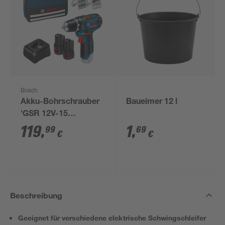
Bosch
Akku-Bohrschrauber
Baueimer 12 l
'GSR 12V-15
Professional' mit 2
119
,
1
,
99
69
€
€
Akkus, Tasche und
Zubehörset
Beschreibung
Geeignet für verschiedene elektrische Schwingschleifer