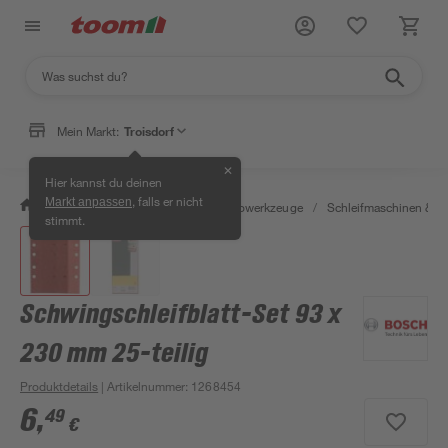
Mein Markt:
Troisdorf
✕
Hier kannst du deinen
, falls er nicht
Markt anpassen
/
Werkstatt & Maschinen
/
Elektrowerkzeuge
/
Schleifmaschinen & T
stimmt.
Schwingschleifblatt-Set 93 x
230 mm 25-teilig
Produktdetails
| Artikelnummer
:
1268454
6
,
49
€