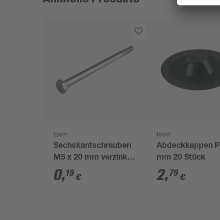
toom
toom
Sechskantschrauben
Abdeckkappen P
M5 x 20 mm verzinkt
mm 20 Stück
DIN 558
0
,
2
,
19
79
€
€