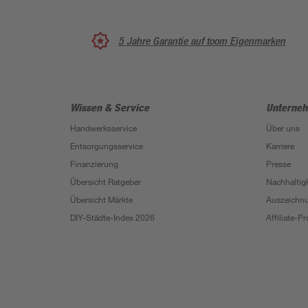
5 Jahre Garantie auf toom Eigenmarken
Wissen & Service
Unterne
Handwerksservice
Über uns
Entsorgungsservice
Karriere
Finanzierung
Presse
Übersicht Ratgeber
Nachhaltigk
Übersicht Märkte
Auszeichn
DIY-Städte-Index 2026
Affiliate-