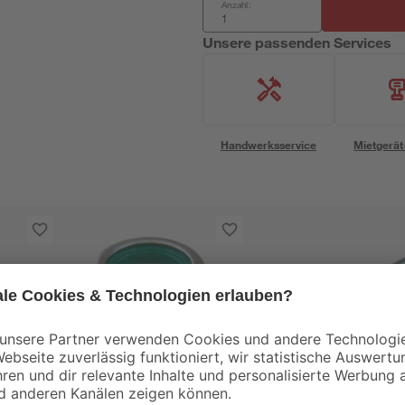
Anzahl:
Unsere passenden Services
Handwerksservice
Mietgerät