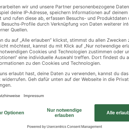
toom
toom
be
Sicherungsmuttern Ø
Sechskantschraube
m
5 mm
M5 x 20 mm verzinkt
DIN 558
0
,
0
,
19
19
€
€
Unsere Sechskantschrauben in Quali
Treiben Sie das metrische Gewinde
Die Schrauben erfüllen die DIN 55