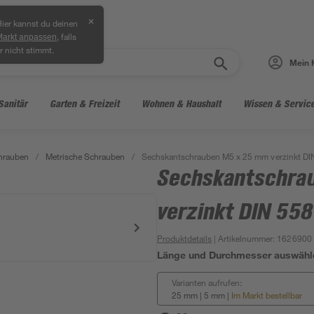
✕
ier kannst du deinen
, falls
Markt anpassen
r nicht stimmt.
Mein 
Sanitär
Garten & Freizeit
Wohnen & Haushalt
Wissen & Servic
hrauben
/
Metrische Schrauben
/
Sechskantschrauben M5 x 25 mm verzinkt DI
Sechskantschra
verzinkt DIN 558
Produktdetails
| Artikelnummer
:
1626900
Länge und Durchmesser auswähl
Varianten aufrufen:
25 mm | 5 mm
|
Im Markt bestellbar