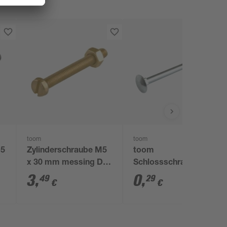
toom
toom
M5
Zylinderschraube M5
toom
x 30 mm messing DIN
Schlossschraube 8 x
84 4 Stück
20 mm
3
,
0
,
49
29
€
€