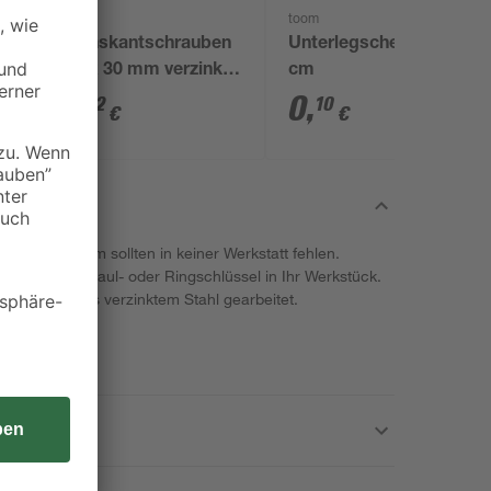
toom
toom
n
Sechskantschrauben
Unterlegscheibe Ø 0,5
M5 x 30 mm verzinkt
cm
DIN 558
0
,
0
,
22
10
€
€
tät von toom sollten in keiner Werkstatt fehlen.
 mit einem Maul- oder Ringschlüssel in Ihr Werkstück.
8 und sind aus verzinktem Stahl gearbeitet.