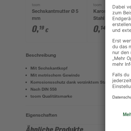
toom
toom
Sechskantmutter Ø 5
Karosserieschei
mm
Stahl 15 x 5,3 m
0
,
0
,
19
14
€
€
Beschreibung
Mit Sechskantkopf
Mit metrischem Gewinde
Korrosionsschutz dank verzinktem Stahl
Nach DIN 558
toom Qualitätsmarke
Eigenschaften
Ähnliche Produkte