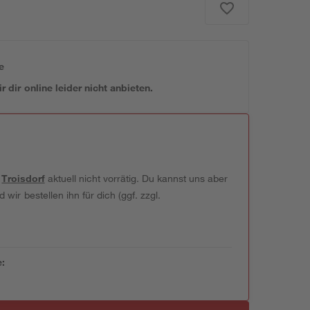
e
 dir online leider nicht anbieten.
t
Troisdorf
aktuell nicht vorrätig. Du kannst uns aber
wir bestellen ihn für dich (ggf. zzgl.
e: