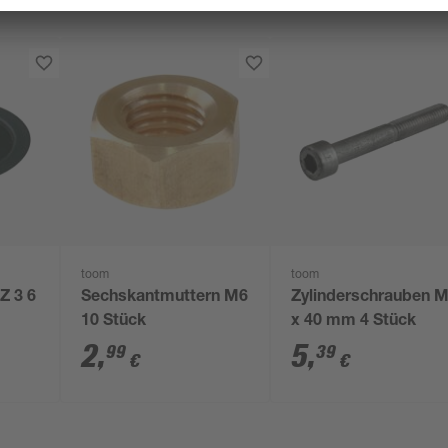
toom
toom
Z 3 6
Sechskantmuttern M6
Zylinderschrauben 
10 Stück
x 40 mm 4 Stück
2
,
5
,
99
39
€
€