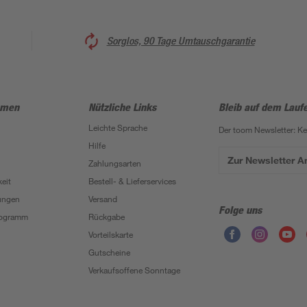
Sorglos, 90 Tage Umtauschgarantie
hmen
Nützliche Links
Bleib auf dem Lauf
Leichte Sprache
Der toom Newsletter: K
Hilfe
Zur Newsletter 
Zahlungsarten
eit
Bestell- & Lieferservices
ungen
Versand
Folge uns
Programm
Rückgabe
Vorteilskarte
Gutscheine
Verkaufsoffene Sonntage