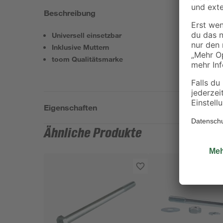
Beschreibung
Universell einsetzbar
Inklusive Muttern
toom Qualitätsmarke
Eigenschaften
Ähnliche Produkte