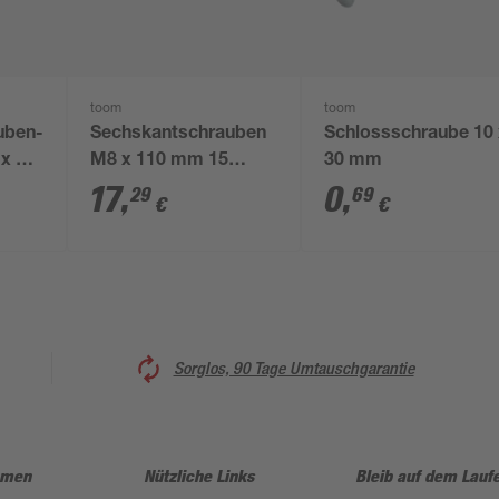
toom
toom
uben-
Sechskantschrauben
Schlossschraube 10
 x 90
M8 x 110 mm 15
30 mm
Stück
17
,
0
,
29
69
€
€
Sorglos, 90 Tage Umtauschgarantie
hmen
Nützliche Links
Bleib auf dem Lauf