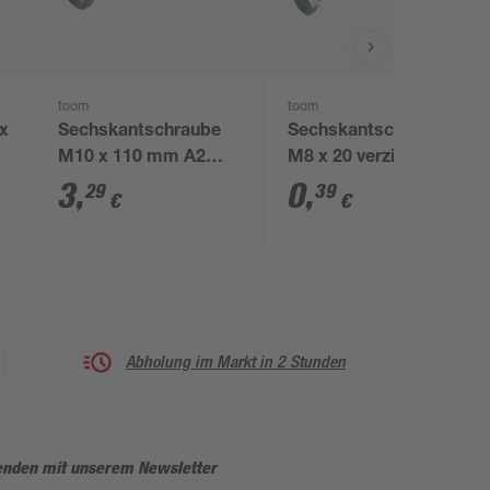
toom
toom
 x
Sechskantschraube
Sechskantschrauben
M10 x 110 mm A2
M8 x 20 verzinkt DIN
DIN 931
558
3
,
0
,
29
39
€
€
Abholung im Markt in 2 Stunden
enden mit unserem Newsletter