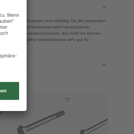
 Sechskantschrauben sind vielfältig. Da die passenden
sind, ist das Schraubenset sofort einsatzbereit.
mit einem Schraubenschlüssel, das heißt sie können
eignen sich daher beispielsweise sehr gut für