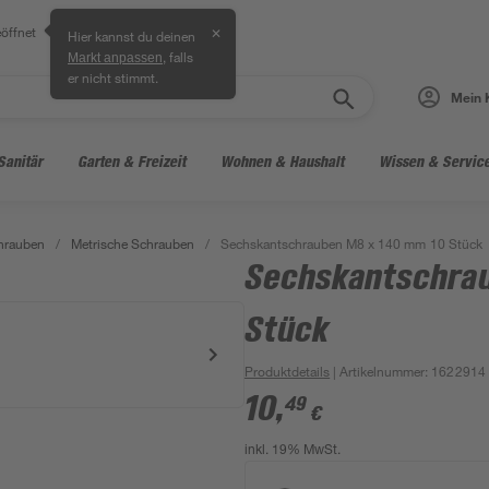
öffnet
✕
Hier kannst du deinen
, falls
Markt anpassen
er nicht stimmt.
Mein 
Sanitär
Garten & Freizeit
Wohnen & Haushalt
Wissen & Servic
hrauben
/
Metrische Schrauben
/
Sechskantschrauben M8 x 140 mm 10 Stück
Sechskantschra
Stück
Produktdetails
| Artikelnummer
:
1622914
10
,
49
€
inkl. 19% MwSt.