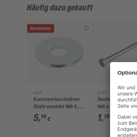
Häufig dazu gekauft
Bestseller
toom
toom
Karosseriescheiben
Sechskantschra
Stahl verzinkt M8 8,4
M8 x 140 mm ver
mm 40 Stück
DIN 601
5
,
1
,
19
79
€
€