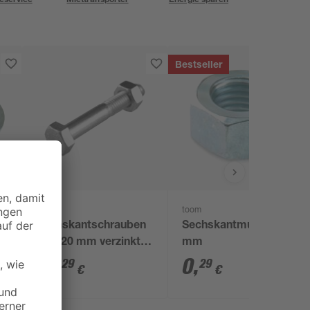
Bestseller
toom
toom
 Ø
Sechskantschrauben
Sechskantmutter Ø 8
8 x 120 mm verzinkt
mm
DIN 931 15 Stück
17
,
0
,
29
29
€
€