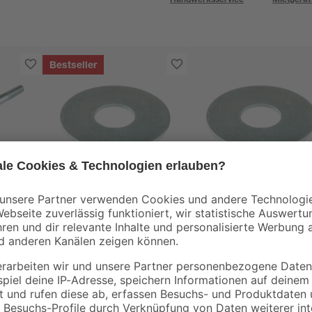
Bestseller
toom
uben
Karosseriescheibe
Karosseriescheiben
zinkt
Stahl 24 x 8,4 mm
8 mm, 100 Stück
0
,
10
,
29
29
€
€