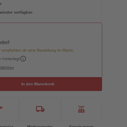
e
 wieder verfügbar.
sdorf
 empfehlen dir eine Bestellung im Markt.
h hinterlegt
 Märkten
In den Warenkorb
eservice
Miettransporter
Energie sparen