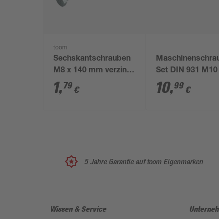
toom
Sechskantschrauben
Maschinenschra
M8 x 140 mm verzinkt
Set DIN 931 M10
DIN 601
mm 10 Stück
1
,
10
,
79
99
€
€
5 Jahre Garantie auf toom Eigenmarken
Wissen & Service
Unterne