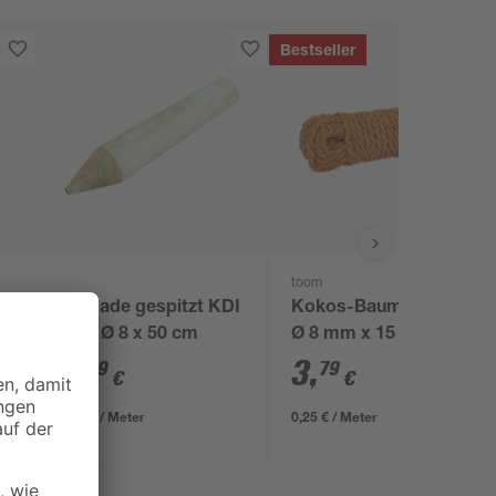
Bestseller
toom
Palisade gespitzt KDI
Kokos-Baumanbinder
grün Ø 8 x 50 cm
Ø 8 mm x 15 m
3
,
3
,
49
79
€
€
6,98 € / Meter
0,25 € / Meter