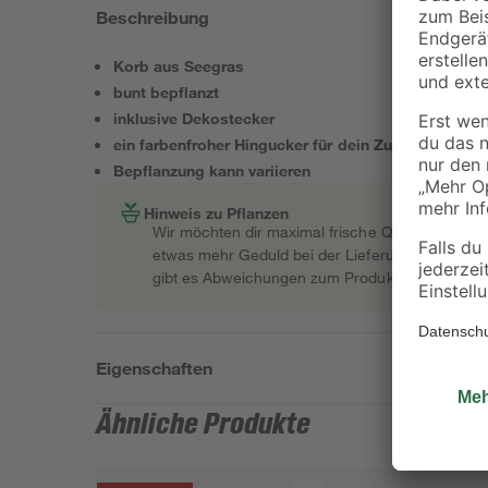
Beschreibung
Korb aus Seegras
bunt bepflanzt
inklusive Dekostecker
ein farbenfroher Hingucker für dein Zuhause
Bepflanzung kann variieren
Hinweis zu Pflanzen
Wir möchten dir maximal frische Qualität garant
etwas mehr Geduld bei der Lieferung bitten müss
gibt es Abweichungen zum Produktfoto.
Eigenschaften
Ähnliche Produkte