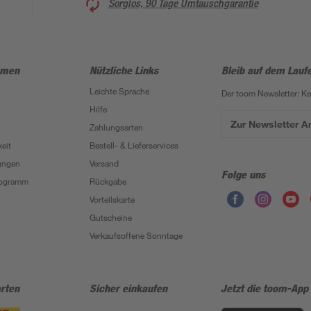
Sorglos, 90 Tage Umtauschgarantie
hmen
Nützliche Links
Bleib auf dem Lauf
Leichte Sprache
Der toom Newsletter: K
Hilfe
Zur Newsletter 
Zahlungsarten
eit
Bestell- & Lieferservices
ungen
Versand
Folge uns
Programm
Rückgabe
Vorteilskarte
Gutscheine
Verkaufsoffene Sonntage
rten
Sicher einkaufen
Jetzt die toom-App