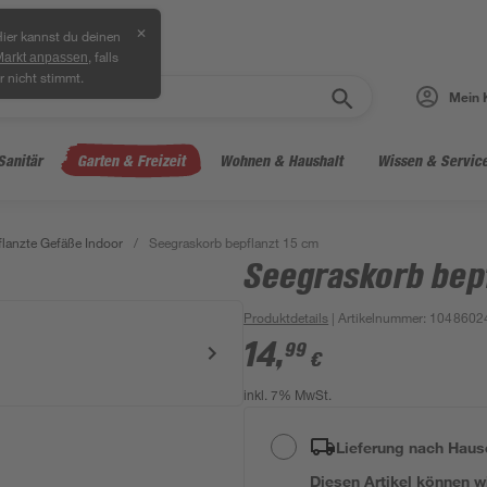
✕
ier kannst du deinen
, falls
Markt anpassen
r nicht stimmt.
Mein 
Sanitär
Garten & Freizeit
Wohnen & Haushalt
Wissen & Servic
lanzte Gefäße Indoor
/
Seegraskorb bepflanzt 15 cm
Seegraskorb bep
Produktdetails
| Artikelnummer
:
1048602
14
,
99
€
inkl. 7% MwSt.
Lieferung nach Haus
Diesen Artikel können wir