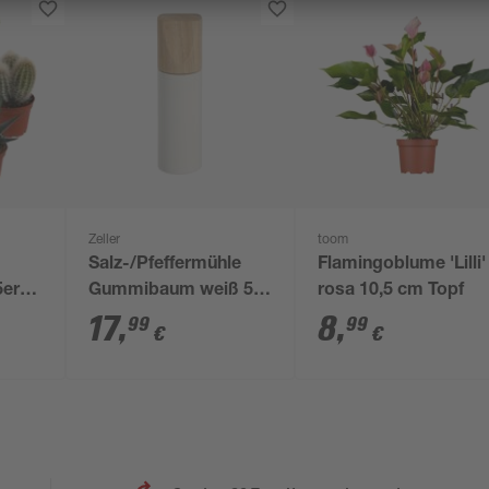
Zeller
toom
Salz-/Pfeffermühle
Flamingoblume 'Lilli'
5er-
Gummibaum weiß 5 x
rosa 10,5 cm Topf
18,2 x 5 cm
17
,
8
,
99
99
€
€