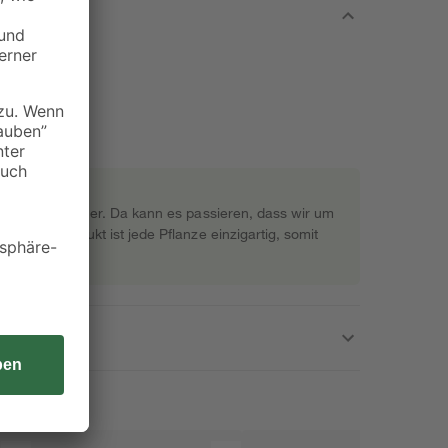
rekt beim Gärtner. Da kann es passieren, dass wir um
s Naturprodukt ist jede Pflanze einzigartig, somit