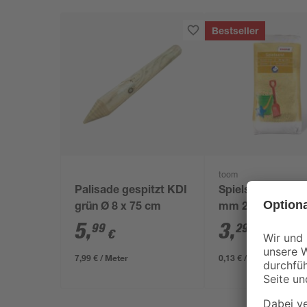
Bestseller
toom
Palisade gespitzt KDI
Spielsand beige 
grün Ø 8 x 75 cm
mm 25 kg
5
,
3
,
99
29
€
€
7,99 € / Meter
0,13 € / Kilogramm