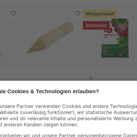
Mengenrabatt
Bestseller
B1
0-2
Beetpfahl gespitzt
Rindenmulch 0-40
KDI Ø 6 x 30 cm
mm 40 l
1
,
3
,
49
99
€
€
4,97 € / Meter
0,10 € / Liter