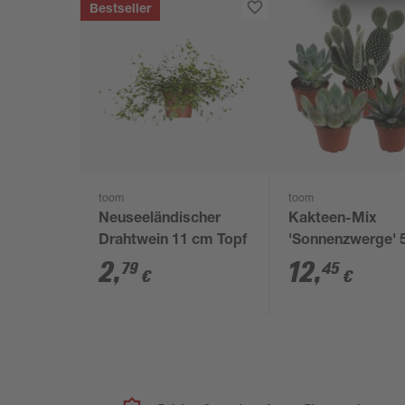
Bestseller
toom
toom
Neuseeländischer
Kakteen-Mix
Drahtwein 11 cm Topf
'Sonnenzwerge' 
Set
2
,
12
,
79
45
€
€