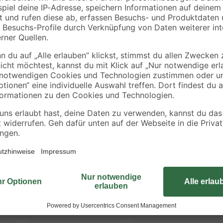
ieren. Deswegen ordern wir deine Pflanze erst nach der Bestellung di
en. So kannst du dich über eine frische und gesunde Pflanze freuen! Al