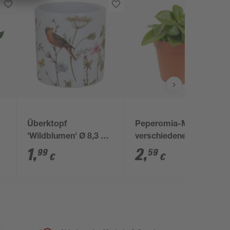
Überktopf
Peperomia-Mini-Mix
'Wildblumen' Ø 8,3 x
verschiedene Sorten 6
7,5 cm
cm Topf
1
,
2
,
99
59
€
€