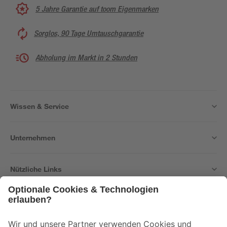
5 Jahre Garantie auf toom Eigenmarken
Sorglos, 90 Tage Umtauschgarantie
Abholung im Markt in 2 Stunden
Wissen & Service
Unternehmen
Nützliche Links
Bleib auf dem Laufenden mit unserem Newsletter
Der toom Newsletter: Keine Angebote und Aktionen mehr verpassen!