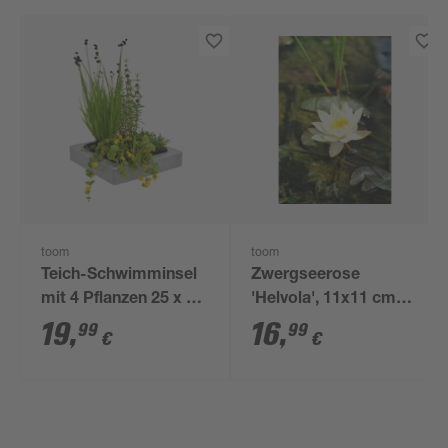
toom
toom
Teich-Schwimminsel
Zwergseerose
mit 4 Pflanzen 25 x 25
'Helvola', 11x11 cm
cm
Topf
19
,
16
,
99
99
€
€