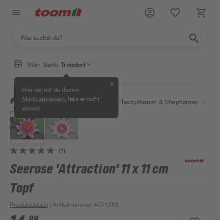
Mein Markt:
Troisdorf
✕
Hier kannst du deinen
, falls er nicht
Markt anpassen
/
Garten & Freizeit
/
Pflanzen
/
Teichpflanzen & Uferpflanzen
/
See
stimmt.
(1)
Seerose 'Attraction' 11 x 11 cm
Topf
Produktdetails
| Artikelnummer
:
4551289
99