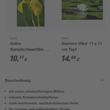
toom
toom
Gelbe
Seerose 'Alba' 11 x 11
Sumpfschwertlilie, 9 x
cm Topf
9 cm Topf, 3er-Set
10
,
14
,
77
99
€
€
Beschreibung
mit roten schalenförmigen Blüten
robuste Schwimmblattpflanze
stark wachsende, ausläuferbildende Sorte
für sonnige und halbschattige Teiche