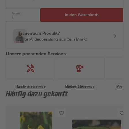
Anzahl:
In den Warenkorb
Fragen zum Produkt?
Sofort-Videoberatung aus dem Markt
Unsere passenden Services
Handwerksservice
Mietgeräteservice
Miettra
Häufig dazu gekauft