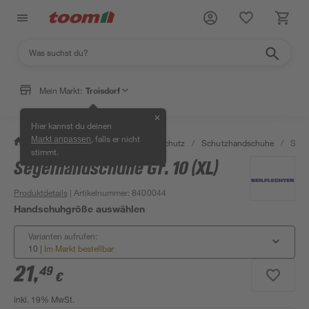
Mein Markt:
Troisdorf
✕
Hier kannst du deinen
, falls er nicht
Markt anpassen
/
Bauen & Renovieren
/
Arbeitsschutz
/
Schutzhandschuhe
/
Sege
stimmt.
Segelhandschuhe Gr. 10 (XL)
Produktdetails
| Artikelnummer
:
8400044
Handschuhgröße auswählen
Varianten aufrufen:
10
|
Im Markt bestellbar
21
,
49
€
inkl. 19% MwSt.