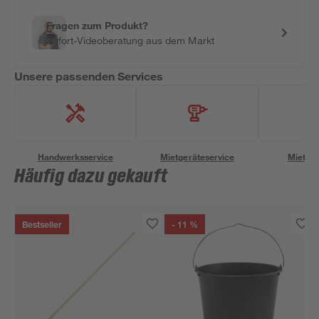
Fragen zum Produkt?
Sofort-Videoberatung aus dem Markt
Unsere passenden Services
Handwerksservice
Mietgeräteservice
Miettra
Häufig dazu gekauft
Bestseller
- 11 %