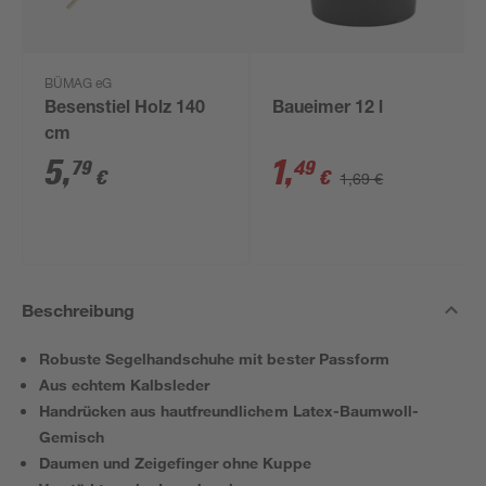
BÜMAG eG
Besenstiel Holz 140
Baueimer 12 l
cm
5
,
1
,
79
49
€
€
1,69 €
Beschreibung
Robuste Segelhandschuhe mit bester Passform
Aus echtem Kalbsleder
Handrücken aus hautfreundlichem Latex-Baumwoll-
Gemisch
Daumen und Zeigefinger ohne Kuppe