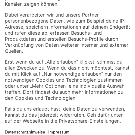
Folge uns
Zahlungsarten
Versandarten
Sicher einkaufen
Jetzt die toom-App herunterladen
Alle Preisangaben in EUR inkl. gesetzl. MwSt.. Die dargestellten Angebote sind unter
Umständen nicht in allen Märkten verfügbar. Die angegebenen Verfügbarkeiten beziehen
sich auf den unter "Mein Markt" ausgewählten toom Baumarkt. Alle Angebote und
Produkte nur solange der Vorrat reicht.
*Paketversand ab 59 € versandkostenfrei, gilt nicht für Artikel mit Speditionsversand, hier