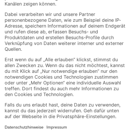
Folge uns
Zahlungsarten
Versandarten
Sicher einkaufen
Jetzt die toom-App herunterladen
Alle Preisangaben in EUR inkl. gesetzl. MwSt.. Die dargestellten Angebote sind unter
Umständen nicht in allen Märkten verfügbar. Die angegebenen Verfügbarkeiten beziehen
sich auf den unter "Mein Markt" ausgewählten toom Baumarkt. Alle Angebote und
Produkte nur solange der Vorrat reicht.
*Paketversand ab 59 € versandkostenfrei, gilt nicht für Artikel mit Speditionsversand, hier