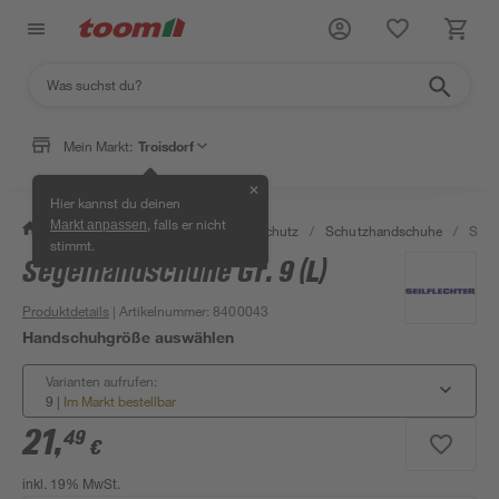
Mein Markt:
Troisdorf
✕
Hier kannst du deinen
, falls er nicht
Markt anpassen
/
Bauen & Renovieren
/
Arbeitsschutz
/
Schutzhandschuhe
/
Sege
stimmt.
Segelhandschuhe Gr. 9 (L)
Produktdetails
| Artikelnummer
:
8400043
Handschuhgröße auswählen
Varianten aufrufen:
9
|
Im Markt bestellbar
21
,
49
€
inkl. 19% MwSt.