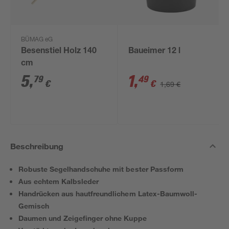
BÜMAG eG
Besenstiel Holz 140
Baueimer 12 l
cm
5
,
1
,
79
49
€
€
1,69 €
Beschreibung
Robuste Segelhandschuhe mit bester Passform
Aus echtem Kalbsleder
Handrücken aus hautfreundlichem Latex-Baumwoll-
Gemisch
Daumen und Zeigefinger ohne Kuppe