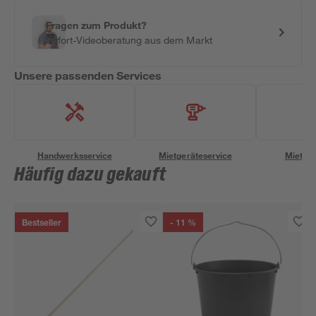
Fragen zum Produkt?
Sofort-Videoberatung aus dem Markt
Unsere passenden Services
Handwerksservice
Mietgeräteservice
Miettra
Häufig dazu gekauft
Bestseller
- 11 %