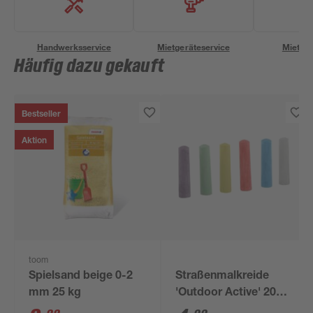
Handwerksservice
Mietgeräteservice
Miettra
Häufig dazu gekauft
Bestseller
Aktion
toom
Spielsand beige 0-2
Straßenmalkreide
mm 25 kg
'Outdoor Active' 20
Stück