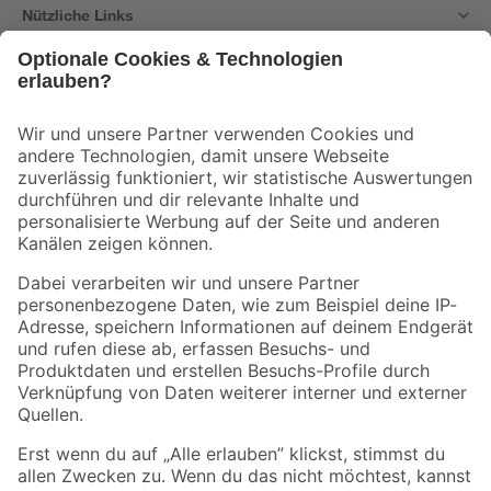
Nützliche Links
Bleib auf dem Laufenden mit unserem Newsletter
Der toom Newsletter: Keine Angebote und Aktionen mehr verpassen!
Zur Newsletter Anmeldung
Folge uns
Zahlungsarten
Versandarten
Sicher einkaufen