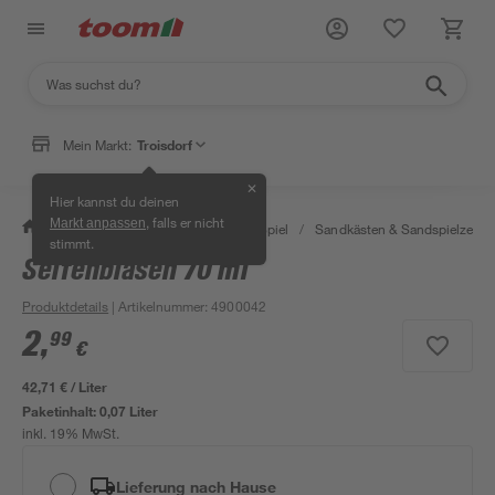
Mein Markt:
Troisdorf
✕
Hier kannst du deinen
, falls er nicht
Markt anpassen
/
Garten & Freizeit
/
Outdoor & Spiel
/
Sandkästen & Sandspielzeug
stimmt.
Seifenblasen 70 ml
Produktdetails
| Artikelnummer
:
4900042
2
,
99
€
42,71 € / Liter
Paketinhalt:
0,07 Liter
inkl. 19% MwSt.
Lieferung nach Hause