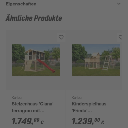
Eigenschaften
Ähnliche Produkte
Karibu
Karibu
Stelzenhaus 'Ciana'
Kinderspielhaus
terragrau mit
'Frieda'
Holzrampe, Rutsche
naturbelassene
1.749
,
1.239
,
00
00
€
€
rot 440 x 244 x 309
nordische Fichte 107