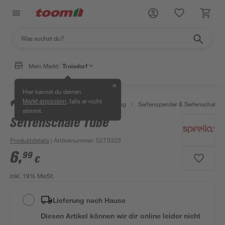
Mein Markt:
Troisdorf
✕
Hier kannst du deinen
, falls er nicht
Markt anpassen
/
Bad & Sanitär
/
Bad-Ausstattung
/
Seifenspender & Seifenschalen
stimmt.
Seifenschale Tube
Produktdetails
| Artikelnummer
:
5270323
6
,
99
€
inkl. 19% MwSt.
Lieferung nach Hause
Diesen Artikel können wir dir online leider nicht