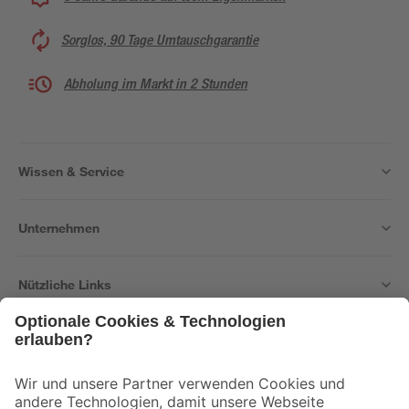
Sorglos, 90 Tage Umtauschgarantie
Abholung im Markt in 2 Stunden
Wissen & Service
Unternehmen
Nützliche Links
Bleib auf dem Laufenden mit unserem Newsletter
Der toom Newsletter: Keine Angebote und Aktionen mehr verpassen!