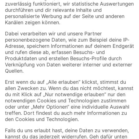
Zur Newsletter Anmeldung
Folge uns
Zahlungsarten
Versandarten
Sicher einkaufen
Jetzt die toom-App herunterladen
Alle Preisangaben in EUR inkl. gesetzl. MwSt.. Die dargestellten Angebote sind unter