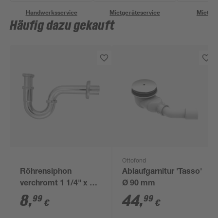
Handwerksservice
Mietgeräteservice
Miettra
Häufig dazu gekauft
Ottofond
Röhrensiphon
Ablaufgarnitur 'Tasso'
verchromt 1 1/4" x 32
Ø 90 mm
mm
8
,
44
,
99
99
€
€