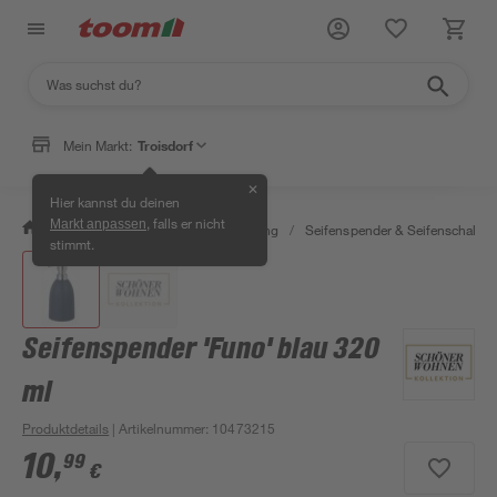
Mein Markt:
Troisdorf
✕
Hier kannst du deinen
, falls er nicht
Markt anpassen
/
Bad & Sanitär
/
Bad-Ausstattung
/
Seifenspender & Seifenschalen
stimmt.
Seifenspender 'Funo' blau 320
ml
Produktdetails
| Artikelnummer
:
10473215
10
,
99
€