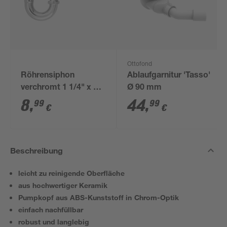
Ottofond
Röhrensiphon
Ablaufgarnitur 'Tasso'
verchromt 1 1/4" x 32
Ø 90 mm
mm
8
,
44
,
99
99
€
€
Beschreibung
leicht zu reinigende Oberfläche
aus hochwertiger Keramik
Pumpkopf aus ABS-Kunststoff in Chrom-Optik
einfach nachfüllbar
robust und langlebig