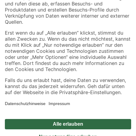
Zahlungsarten
Versandarten
Sicher einkaufen
Jetzt die toom-App herunterladen
Alle Preisangaben in EUR inkl. gesetzl. MwSt.. Die dargestellten Angebote sind unter
Umständen nicht in allen Märkten verfügbar. Die angegebenen Verfügbarkeiten beziehen
sich auf den unter "Mein Markt" ausgewählten toom Baumarkt. Alle Angebote und
Produkte nur solange der Vorrat reicht.
*Paketversand ab 59 € versandkostenfrei, gilt nicht für Artikel mit Speditionsversand, hier
fallen zusätzliche Versandkosten an.
Datenschutz
Privatsphäre
Impressum
AGB
Nutzungsbedingungen
Widerrufsrecht
Vertrag widerrufen