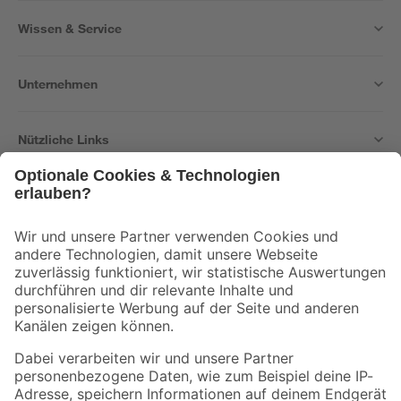
Wissen & Service
Unternehmen
Nützliche Links
Bleib auf dem Laufenden mit unserem Newsletter
Der toom Newsletter: Keine Angebote und Aktionen mehr verpassen!
Zur Newsletter Anmeldung
Folge uns