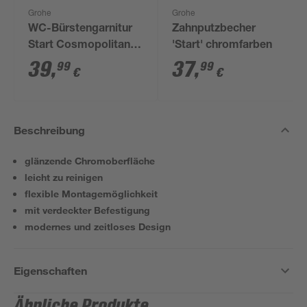
Grohe
Grohe
WC-Bürstengarnitur
Zahnputzbecher
Start Cosmopolitan'
'Start' chromfarben
chromfarben
39
,
37
,
99
99
€
€
Beschreibung
glänzende Chromoberfläche
leicht zu reinigen
flexible Montagemöglichkeit
mit verdeckter Befestigung
modernes und zeitloses Design
Eigenschaften
Ähnliche Produkte