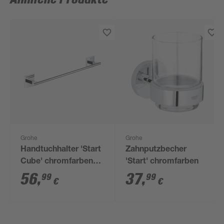
Grohe
Grohe
Handtuchhalter 'Start
Zahnputzbecher
Cube' chromfarben
'Start' chromfarben
46,2 cm
56
,
37
,
99
99
€
€