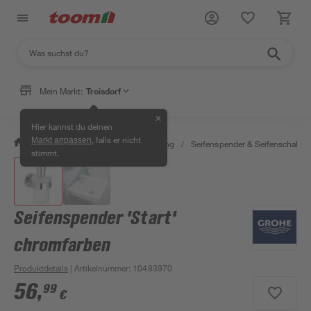
Mein Markt:
Troisdorf
✕
Hier kannst du deinen
, falls er nicht
Markt anpassen
/
Bad & Sanitär
/
Bad-Ausstattung
/
Seifenspender & Seifenschalen
stimmt.
Seifenspender 'Start'
chromfarben
Produktdetails
| Artikelnummer
:
10483970
56
,
99
€