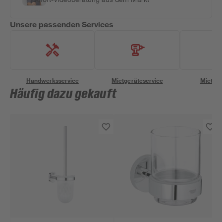
Unsere passenden Services
Handwerksservice
Mietgeräteservice
Miettra
Häufig dazu gekauft