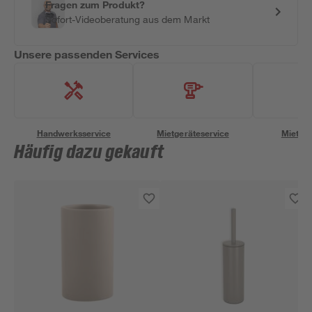
Fragen zum Produkt?
Sofort-Videoberatung aus dem Markt
Unsere passenden Services
Handwerksservice
Mietgeräteservice
Miettra
Häufig dazu gekauft