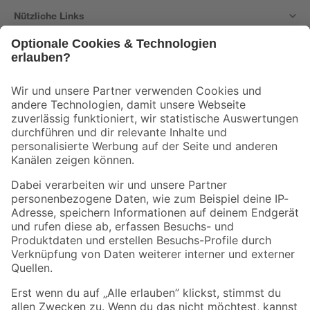
Nützliche Links
Bleib auf dem Laufenden mit unserem Newsletter
Der toom Newsletter: Keine Angebote und Aktionen mehr verpassen!
Zur Newsletter Anmeldung
Folge uns
Zahlungsarten
Versandarten
Sicher einkaufen