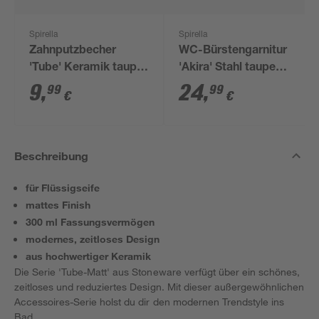
Spirella
Spirella
Zahnputzbecher
WC-Bürstengarnitur
'Tube' Keramik taupe
'Akira' Stahl taupe
Ø 7 x 11,5 cm
matt Ø 9,5 x 40 cm
9
,
24
,
99
99
€
€
Beschreibung
für Flüssigseife
mattes Finish
300 ml Fassungsvermögen
modernes, zeitloses Design
aus hochwertiger Keramik
Die Serie 'Tube-Matt' aus Stoneware verfügt über ein schönes,
zeitloses und reduziertes Design. Mit dieser außergewöhnlichen
Accessoires-Serie holst du dir den modernen Trendstyle ins
Bad.