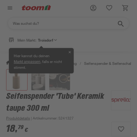
Mein Markt:
Troisdorf
✕
Hier kannst du deinen
, falls er nicht
Markt anpassen
/
Bad & Sanitär
/
Bad-Ausstattung
/
Seifenspender & Seifenschalen
stimmt.
Seifenspender 'Tube' Keramik
taupe 300 ml
Produktdetails
| Artikelnummer
:
5241327
18
,
79
€