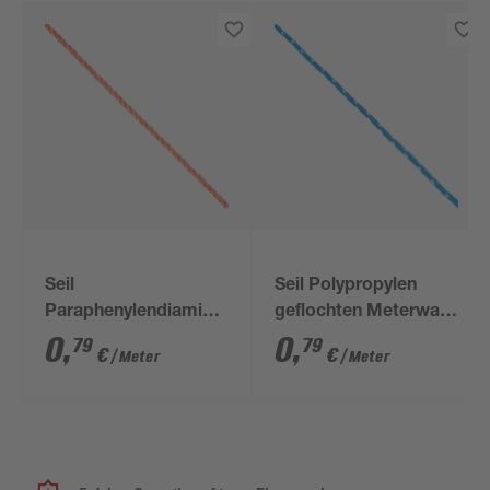
Seil
Seil Polypropylen
Paraphenylendiamin
geflochten Meterware
gedreht orange
4 mm blau/weiß
0
,
0
,
79
79
€
€
/ Meter
/ Meter
Meterware 6 mm