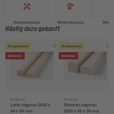
Handwerksservice
Mietgeräteservice
Miettra
Häufig dazu gekauft
Mengenrabatt
Mengenrabatt
Bestseller
Bestseller
binderholz
binderholz
Latte sägerau 2000 x
Rahmen sägerau
48 x 24 mm
2000 x 58 x 38 mm