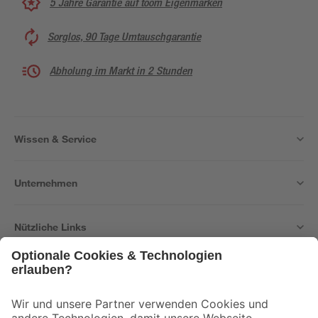
5 Jahre Garantie auf toom Eigenmarken
Sorglos, 90 Tage Umtauschgarantie
Abholung im Markt in 2 Stunden
Wissen & Service
Unternehmen
Nützliche Links
Bleib auf dem Laufenden mit unserem Newsletter
Der toom Newsletter: Keine Angebote und Aktionen mehr verpassen!