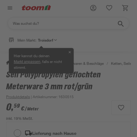
Mein Markt:
Troisdorf
✕
Hier kannst du deinen
, falls er nicht
Markt anpassen
/
Werkstatt & Maschinen
/
Eisenwaren & Beschläge
/
Ketten, Seile & 
stimmt.
Seil Polypropylen geflochten
Meterware 3 mm rot/grün
Produktdetails
| Artikelnummer
:
1630515
0
,
59
€
/ Meter
inkl. 19% MwSt.
Lieferung nach Hause