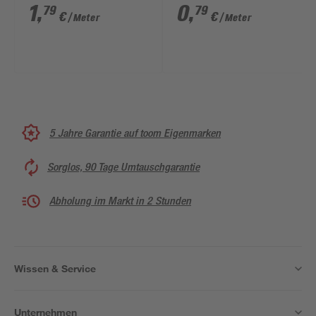
gedreht orange
gedreht orange
1
,
0
,
79
79
€
€
/ Meter
/ Meter
Meterware 10 mm
Meterware 6 mm
5 Jahre Garantie auf toom Eigenmarken
Sorglos, 90 Tage Umtauschgarantie
Abholung im Markt in 2 Stunden
Wissen & Service
Unternehmen