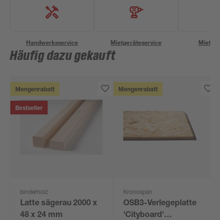
Handwerksservice
Mietgeräteservice
Miettra
Häufig dazu gekauft
Mengenrabatt
Mengenrabatt
Bestseller
binderholz
Kronospan
Latte sägerau 2000 x
OSB3-Verlegeplatte
48 x 24 mm
'Cityboard'