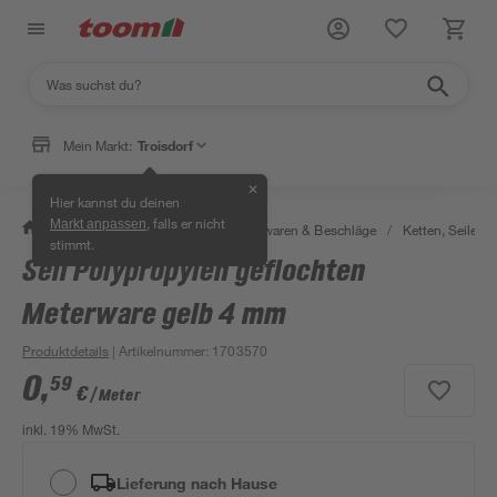
Mein Markt:
Troisdorf
✕
Hier kannst du deinen
, falls er nicht
Markt anpassen
/
Werkstatt & Maschinen
/
Eisenwaren & Beschläge
/
Ketten, Seile & 
stimmt.
Seil Polypropylen geflochten
Meterware gelb 4 mm
Produktdetails
| Artikelnummer
:
1703570
0
,
59
€
/ Meter
inkl. 19% MwSt.
Lieferung nach Hause