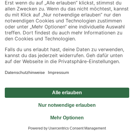
Sicher einkaufen
Jetzt die toom-App herunterladen
Alle Preisangaben in EUR inkl. gesetzl. MwSt.. Die dargestellten Angebote sind unter
Umständen nicht in allen Märkten verfügbar. Die angegebenen Verfügbarkeiten beziehen
sich auf den unter "Mein Markt" ausgewählten toom Baumarkt. Alle Angebote und
Produkte nur solange der Vorrat reicht.
*Paketversand ab 59 € versandkostenfrei, gilt nicht für Artikel mit Speditionsversand, hier
fallen zusätzliche Versandkosten an.
Datenschutz
Privatsphäre
Impressum
AGB
Nutzungsbedingungen
Widerrufsrecht
Vertrag widerrufen
Barrierefreiheit
© 2026 toom Baumarkt GmbH