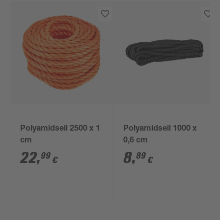
Polyamidseil 2500 x 1
Polyamidseil 1000 x
cm
0,6 cm
22
,
8
,
99
89
€
€