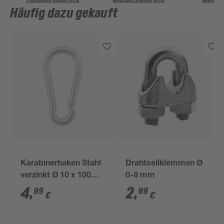
Häufig dazu gekauft
Karabinerhaken Stahl
Drahtseilklemmen Ø
verzinkt Ø 10 x 100
0-8 mm
mm
4
,
2
,
99
99
€
€