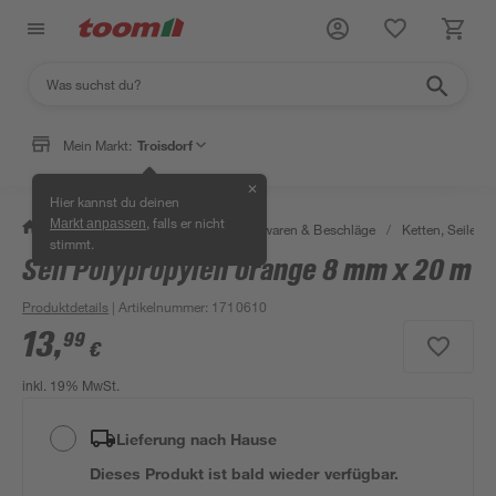
Mein Markt:
Troisdorf
✕
Hier kannst du deinen
, falls er nicht
Markt anpassen
/
Werkstatt & Maschinen
/
Eisenwaren & Beschläge
/
Ketten, Seile & 
stimmt.
Seil Polypropylen orange 8 mm x 20 m
Produktdetails
| Artikelnummer
:
1710610
13
,
99
€
inkl. 19% MwSt.
Lieferung nach Hause
Dieses Produkt ist bald wieder verfügbar.