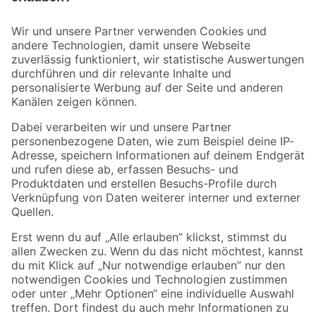
Bleib auf dem Laufenden mit unserem Newsletter
Der toom Newsletter: Keine Angebote und Aktionen mehr verpassen!
Zur Newsletter Anmeldung
Folge uns
Zahlungsarten
Versandarten
Sicher einkaufen
Jetzt die toom-App herunterladen