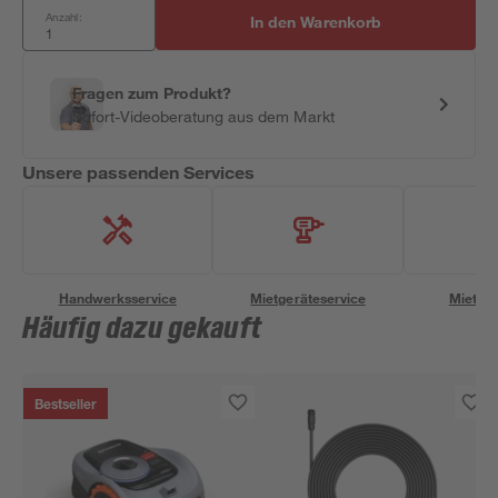
Anzahl:
In den Warenkorb
Fragen zum Produkt?
Sofort-Videoberatung aus dem Markt
Unsere passenden Services
Handwerksservice
Mietgeräteservice
Miettra
Häufig dazu gekauft
Bestseller