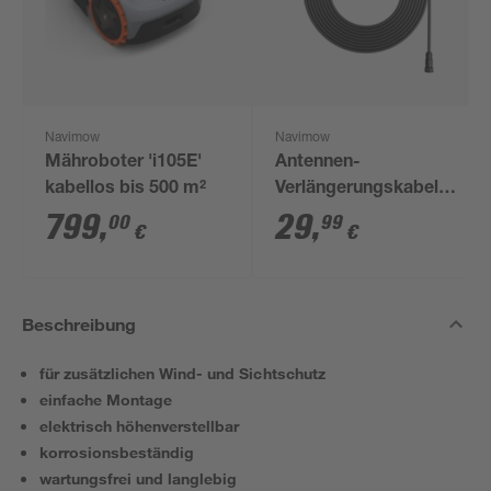
Navimow
Navimow
Mähroboter 'i105E'
Antennen-
kabellos bis 500 m²
Verlängerungskabel
für Mähroboter i- und
799
,
29
,
00
99
€
€
H-Serie
Beschreibung
für zusätzlichen Wind- und Sichtschutz
einfache Montage
elektrisch höhenverstellbar
korrosionsbeständig
wartungsfrei und langlebig