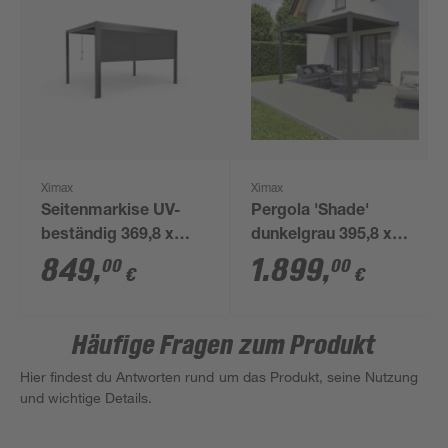
Ximax
Ximax
Seitenmarkise UV-
Pergola 'Shade'
beständig 369,8 x
dunkelgrau 395,8 x
217,5 cm
230 x 298,8 cm
849
,
1.899
,
00
00
€
€
Häufige Fragen zum Produkt
Hier findest du Antworten rund um das Produkt, seine Nutzung
und wichtige Details.