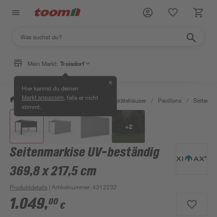
Mein Markt:
Troisdorf
✕
Hier kannst du deinen
, falls er nicht
Markt anpassen
/
Garten & Freizeit
/
Garten- & Gerätehäuser
/
Pavillons
/
Seitentei
stimmt.
+
2
Seitenmarkise UV-beständig
369,8 x 217,5 cm
Produktdetails
| Artikelnummer
:
4312232
1.049
,
00
€