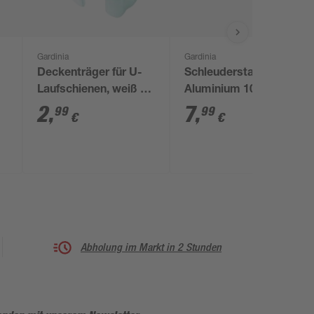
Gardinia
Gardinia
Deckenträger für U-
Schleuderstab
Laufschienen, weiß 4
Aluminium 100 cm
Stück
2
,
7
,
99
99
€
€
Abholung im Markt in 2 Stunden