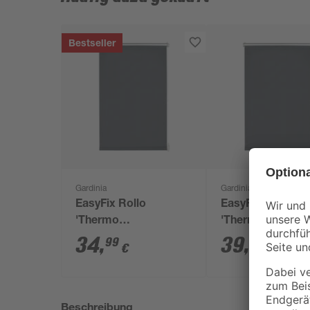
Bestseller
Gardinia
Gardinia
EasyFix Rollo
EasyFix Rollo
'Thermo
'Thermo
energiesparend'
energiesparend'
34
,
39
,
99
99
€
€
schiefer 100 x 150 cm
schiefer 120 x 1
Beschreibung