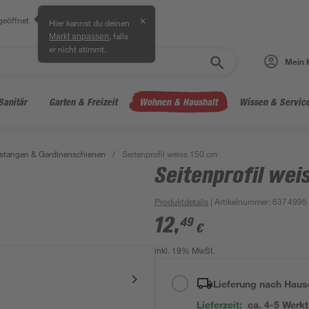
geöffnet
✕
Hier kannst du deinen
, falls
Markt anpassen
er nicht stimmt.
Mein 
Sanitär
Garten & Freizeit
Wohnen & Haushalt
Wissen & Servic
stangen & Gardinenschienen
/
Seitenprofil weiss 150 cm
Seitenprofil wei
Produktdetails
| Artikelnummer
:
6374995
12
,
49
€
inkl. 19% MwSt.
Lieferung nach Haus
Lieferzeit:
ca. 4-5 Werk