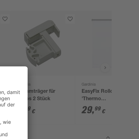
Gardinia
Gardinia
Klemmträger für
EasyFix Rollo
Rollos 2 Stück
'Thermo
energiesparend' weiß
8
,
29
,
99
99
€
€
75 x 150 cm