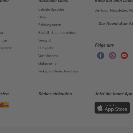
hmen
Nützliche Links
Bleib auf dem Lauf
Leichte Sprache
Der toom Newsletter: K
Hilfe
Zur Newsletter 
Zahlungsarten
eit
Bestell- & Lieferservices
ungen
Versand
Folge uns
Programm
Rückgabe
Vorteilskarte
Gutscheine
Verkaufsoffene Sonntage
rten
Sicher einkaufen
Jetzt die toom-App