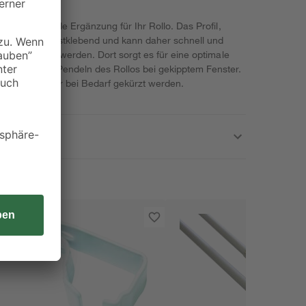
 ist eine ideale Ergänzung für Ihr Rollo. Das Profil,
teht, ist selbstklebend und kann daher schnell und
llos befestigt werden. Dort sorgt es für eine optimale
r hinaus das Pendeln des Rollos bei gekipptem Fenster.
 cm, kann aber bei Bedarf gekürzt werden.