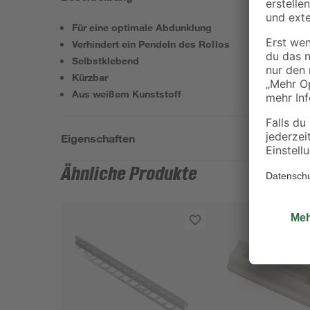
Für eine optimale Abdunklung
Verhindert ein Pendeln des Rollos
Selbstklebend
Kürzbar
Aus weißem Kunststoff
Eigenschaften
Ähnliche Produkte