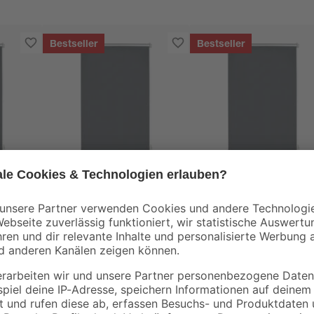
Bestseller
Bestseller
Gardinia
Gardinia
EasyFix Rollo
EasyFix Rollo
'Thermo
'Thermo
energiesparend'
energiesparend'
29
,
27
,
99
99
€
€
50 cm
schiefer 75 x 150 cm
schiefer 60 x 150