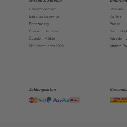
Wissen & Service
Unterne
Handwerksservice
Über uns
Entsorgungsservice
Karriere
Finanzierung
Presse
Übersicht Ratgeber
Nachhaltigk
Übersicht Märkte
Auszeichn
DIY-Städte-Index 2026
Affiliate-
Zahlungsarten
Versanda