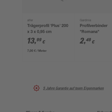
alfer
Gardinia
Trägerprofil 'Plus' 200
Profilverbinder
x 3 x 0,95 cm
"Romana"
13
,
2
,
99
49
€
€
7,00 € / Meter
5 Jahre Garantie auf toom Eigenmarken