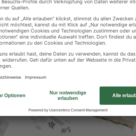
Das Seitenprofil der Marke Gardinia
welches aus weißem Kunststoff bes
unkompliziert an der Seite Ihres Ro
Abdunklung und verhindert darübe
Das Profil hat eine Länge von 150
Aktion