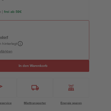
 |
frei ab 59€
sdorf
h hinterlegt
 Märkten
In den Warenkorb
eservice
Miettransporter
Energie sparen