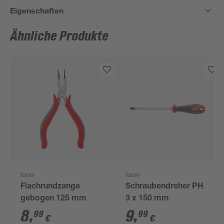
Eigenschaften
Ähnliche Produkte
toom
toom
Flachrundzange
Schraubendreher PH
gebogen 125 mm
3 x 150 mm
8
,
9
,
99
99
€
€