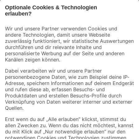
Bleib auf dem Laufenden mit unserem Newsletter
Der toom Newsletter: Keine Angebote und Aktionen mehr verpassen!
Zur Newsletter Anmeldung
Folge uns
Zahlungsarten
Versandarten
Sicher einkaufen
Jetzt die toom-App herunterladen