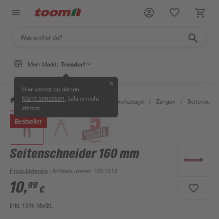
Mein Markt:
Troisdorf
✕
Hier kannst du deinen
, falls er nicht
Markt anpassen
/
Werkstatt & Maschinen
/
Handwerkzeuge
/
Zangen
/
Seitenschne
stimmt.
Bestseller
Seitenschneider 160 mm
Produktdetails
| Artikelnummer
:
1251518
10
,
99
€
inkl. 19% MwSt.