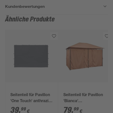
Kundenbewertungen
Ähnliche Produkte
Seitenteil für Pavillon
Seitenteil für Pavillon
'One Touch' anthrazit
'Bianca'
295 x 195 cm 2 Stück
terrakottafarben 281
39
,
79
,
99
99
€
€