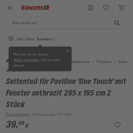
Mein Markt:
Troisdorf
✕
Hier kannst du deinen
, falls er nicht
Markt anpassen
/
Garten & Freizeit
/
Garten- & Gerätehäuser
/
Pavillons
/
Seitentei
stimmt.
(1)
Seitenteil für Pavillon 'One Touch' mit
Fenster anthrazit 295 x 195 cm 2
Stück
Produktdetails
| Artikelnummer
:
4771763
39
,
99
€