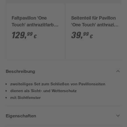
Faltpavillon 'One
Seitenteil für Pavillon
Touch' anthrazitfarben
'One Touch' anthrazit
300 x 240 x 300
295 x 195 cm 2 Stück
129
,
39
,
99
99
€
€
Beschreibung
zweiteiliges Set zum Schließen von Pavillonseiten
dienen als Sicht- und Wetterschutz
mit Sichtfenster
Eigenschaften