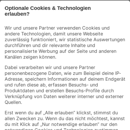
Bleib auf dem Laufenden mit unserem Newsletter
Der toom Newsletter: Keine Angebote und Aktionen mehr verpassen!
Zur Newsletter Anmeldung
Folge uns
Zahlungsarten
Versandarten
Sicher einkaufen
Jetzt die toom-App herunterladen