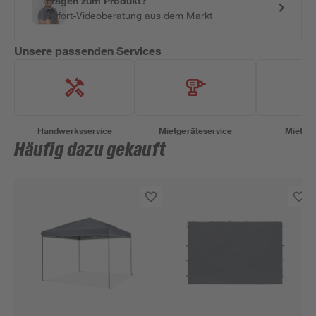
Fragen zum Produkt?
Sofort-Videoberatung aus dem Markt
Unsere passenden Services
Handwerksservice
Mietgeräteservice
Miettra
Häufig dazu gekauft