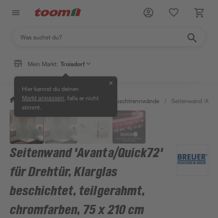
Mein Markt:
Troisdorf
✕
Hier kannst du deinen
, falls er nicht
Markt anpassen
/
Bad & Sanitär
/
Duschen
/
Duschtrennwände
/
Seitenwand 'Avant
stimmt.
Seitenwand 'Avanta/Quick72'
für Drehtür, Klarglas
beschichtet, teilgerahmt,
chromfarben, 75 x 210 cm