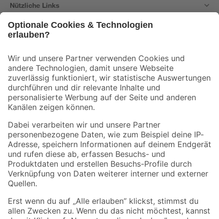
Nützliche Links
Bleib auf dem Laufenden mit unserem Newsletter
Der toom Newsletter: Keine Angebote und Aktionen mehr verpassen!
Zur Newsletter Anmeldung
Folge uns
Zahlungsarten
Versandarten
Sicher einkaufen