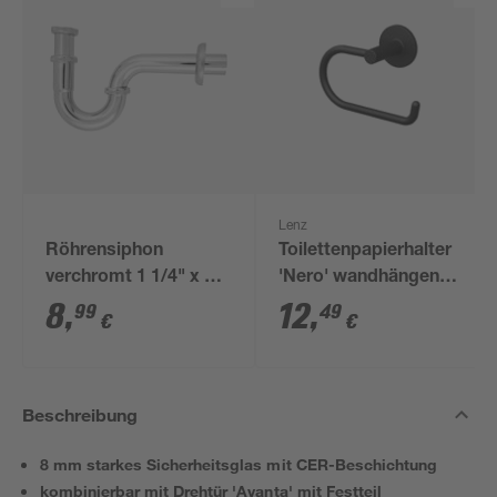
Lenz
Röhrensiphon
Toilettenpapierhalter
verchromt 1 1/4" x 32
'Nero' wandhängend
mm
schwarz
8
,
12
,
99
49
€
€
Beschreibung
8 mm starkes Sicherheitsglas mit CER-Beschichtung
kombinierbar mit Drehtür 'Avanta' mit Festteil