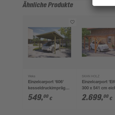
Ähnliche Produkte
Weka
SKAN HOLZ
Einzelcarport '606'
Einzelcarport 'Eif
kesseldruckimprägniert
300 x 541 cm eic
300 x 500 cm
hell mit Bogen
549
,
2.699
,
00
00
€
€