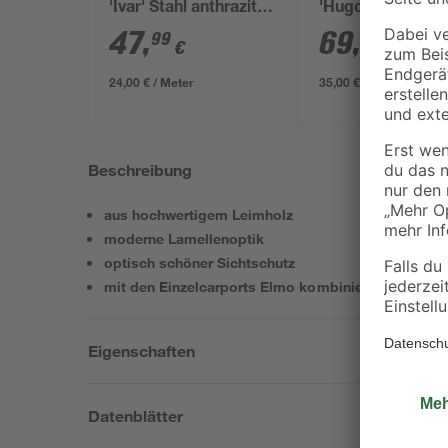
'Ivar' Stahl anthrazit
'Hugo' Stahl anth
200 x 123 cm
200 x 180 cm
47
,
69
,
99
99
€
€
24,00 € / Meter
35,00 € / Meter
Beschreibung
aus hochwertigem Leimholz
moderne Lamellenoptik
optisch schöner Sichtschutz
mit den Einzelcarports Elmo kombinierbar
Eigenschaften
Datenblätter