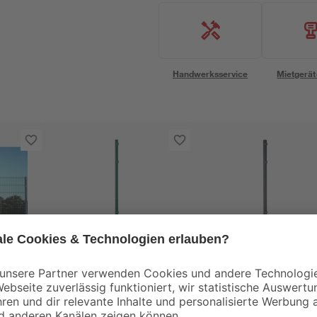
Handwerksservice
Mietgerät
e
Verbindungspfosten
Pfosten 'Hugo' Stahl