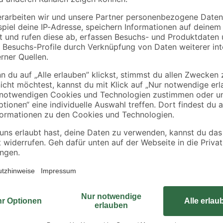
razit
'Arne' Stahl grün 4 x 4
anthrazit für
x 150 cm
Doppelstabmatten 4
21
,
44
,
99
99
€
€
x 4 x 240 cm
14,66 € / Meter
18,75 € / Meter
Die Seitenwand von Karibu aus 18
H). Die Lamellenwand eignet sich
zu bauen.