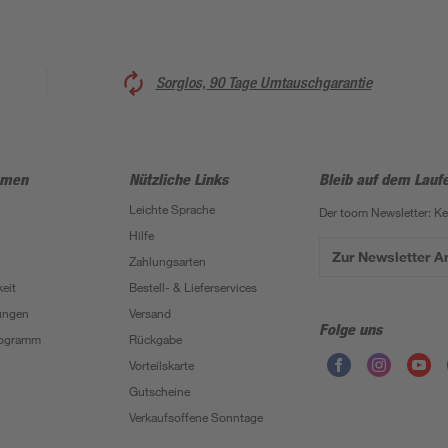
Sorglos, 90 Tage Umtauschgarantie
hmen
Nützliche Links
Bleib auf dem Lauf
Leichte Sprache
Der toom Newsletter: K
Hilfe
Zur Newsletter 
Zahlungsarten
eit
Bestell- & Lieferservices
ungen
Versand
Folge uns
Programm
Rückgabe
Vorteilskarte
Gutscheine
Verkaufsoffene Sonntage