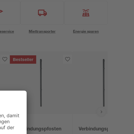
eservice
Miettransporter
Energie sparen
Bestseller
Verbindungspfosten
Verbindungspfosten