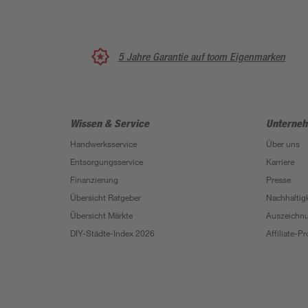
5 Jahre Garantie auf toom Eigenmarken
Wissen & Service
Unterne
Handwerksservice
Über uns
Entsorgungsservice
Karriere
Finanzierung
Presse
Übersicht Ratgeber
Nachhaltigk
Übersicht Märkte
Auszeichn
DIY-Städte-Index 2026
Affiliate-