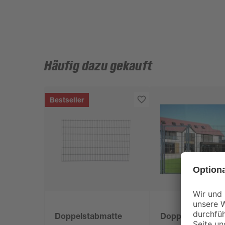
Häufig dazu gekauft
Bestseller
Doppelstabmatte
Doppelstabmatt