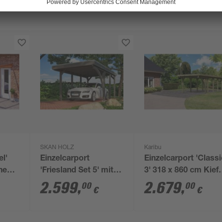
SKAN HOLZ
Karibu
el'
Einzelcarport
Einzelcarport 'Classi
he
'Friesland Set 5' mit
3' 318 x 860 cm Kief
Aluminiumdach und
KDI Stahl-Dach, mit
2.599
,
2.679
,
00
00
€
€
Einfahrtsbogen 314 x
einem Einfahrtsbog
555 cm schiefergrau