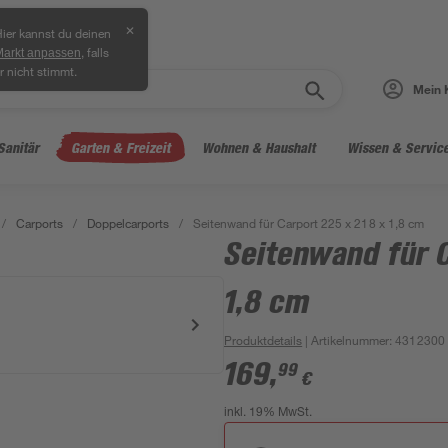
✕
ier kannst du deinen
, falls
Markt anpassen
r nicht stimmt.
Mein 
Sanitär
Garten & Freizeit
Wohnen & Haushalt
Wissen & Servic
/
Carports
/
Doppelcarports
/
Seitenwand für Carport 225 x 218 x 1,8 cm
Seitenwand für C
1,8 cm
Produktdetails
| Artikelnummer
:
4312300
169
,
99
€
inkl. 19% MwSt.