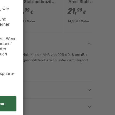
'Ivar' Stahl anthrazit
'Arne' Stahl anthrazit
170 x 4 x 4 cm
4 x 4 x 150 cm
32
,
21
,
99
99
€
€
19,41 € / Meter
14,66 € / Meter
 mm starkem Holz hat ein Maß von 225 x 218 cm (B x
 gut, um einen geschützten Bereich unter dem Carport