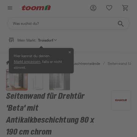
Mein Markt:
Troisdorf
✕
Hier kannst du deinen
, falls er nicht
Markt anpassen
/
Bad & Sanitär
/
Duschen
/
Duschtrennwände
/
Seitenwand für Dr
stimmt.
Seitenwand für Drehtür
'Beta' mit
Antikalkbeschichtung 80 x
190 cm chrom