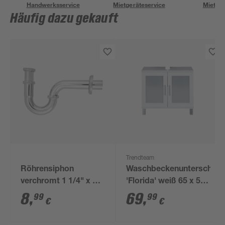
Handwerksservice
Mietgeräteservice
Miettra
Häufig dazu gekauft
Trendteam
Röhrensiphon
Waschbeckenunterschran
verchromt 1 1/4" x 32
'Florida' weiß 65 x 56
mm
x 33 cm
8
,
69
,
99
99
€
€