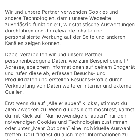
Bleib auf dem Laufenden mit unserem Newsletter
Der toom Newsletter: Keine Angebote und Aktionen mehr verpassen!
Zur Newsletter Anmeldung
Folge uns
Zahlungsarten
Versandarten
Sicher einkaufen
Jetzt die toom-App herunterladen