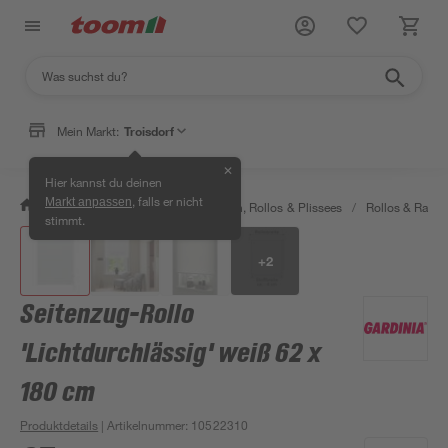
Mein Markt:
Troisdorf
✕
Hier kannst du deinen
, falls er nicht
Markt anpassen
/
Wohnen & Haushalt
/
Jalousien, Rollos & Plissees
/
Rollos & Raffro
stimmt.
+
2
Seitenzug-Rollo
'Lichtdurchlässig' weiß 62 x
180 cm
Produktdetails
| Artikelnummer
:
10522310