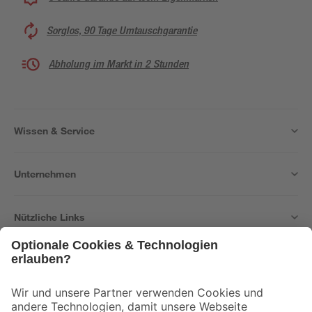
Sorglos, 90 Tage Umtauschgarantie
Abholung im Markt in 2 Stunden
Wissen & Service
Unternehmen
Nützliche Links
Bleib auf dem Laufenden mit unserem Newsletter
Der toom Newsletter: Keine Angebote und Aktionen mehr verpassen!