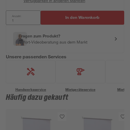
Verfügbarkeit in anderen Märkten
Anzahl:
In den Warenkorb
Fragen zum Produkt?
Sofort-Videoberatung aus dem Markt
Unsere passenden Services
Handwerksservice
Mietgeräteservice
Miettra
Häufig dazu gekauft