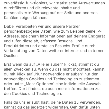
Zur Newsletter Anmeldung
Folge uns
Zahlungsarten
Versandarten
Sicher einkaufen
Jetzt die toom-App herunterladen
Alle Preisangaben in EUR inkl. gesetzl. MwSt.. Die dargestellten Angebote sind unter