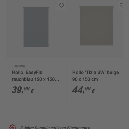
Gardinia
Rollo 'EasyFix'
Rollo 'Tizia SW' beige
rauchblau 120 x 150
90 x 150 cm
cm
39
,
44
,
99
99
€
€
5 Jahre Garantie auf toom Eigenmarken