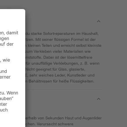
üssig' kannst du starke Sofortreparaturen im Haushalt,
einfach umsetzen. Mit seiner flüssigen Formel ist der
klebungen von kleinen Teilen und erreicht selbst kleinste
r eignet sich zum Verkleben vieler Materialien wie
 und vieler Kunststoffe. Dabei ist der lösemittelfreie
 transparent für unauffällige Verklebungen, z. B. wenn
n möchtest. Nicht geeignet für Glas, glasierte,
, PE, PP, PTFE, sehr weiches Leder, Kunstleder und
um Kleben von Behältnissen für heiße Flüssigkeiten.
ahr. Klebt innerhalb von Sekunden Haut und Augenlider
ktionen verursachen. Verursacht schwere