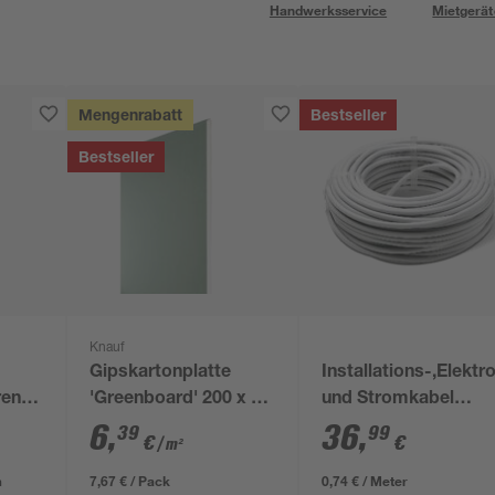
Handwerksservice
Mietgerät
Mengenrabatt
Bestseller
Bestseller
Knauf
Gipskartonplatte
Installations-,Elektr
rent 3
'Greenboard' 200 x 60
und Stromkabel
x 1,25 cm
NYM-J 3x1,5mm² 50
6
,
36
,
39
99
€
€
/ m²
m
m
7,67 € / Pack
0,74 € / Meter