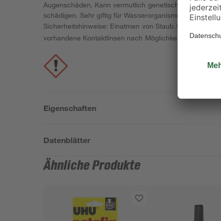
Augenschäden. Kann vermutlich genetische Defekte verur
schädigen. Sehr giftig für Wasserorganismen. Sehr giftig
Sicherheitshinweise: Einatmen von Staub / Rauch / Gas 
vorhandene Kontaktlinsen nach Möglichkeit entfernen.
Eigenschaften
Datenblätter
Ähnliche Produkte