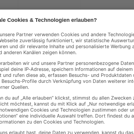
Mit dem Pattex Sekundenkleber 'Fl
er Modellbau
der Werkstatt oder dem Modellbau 
toffe
Sekundenkleber extra stark für Ver
Ritzen und Ecken. Der Flüssigklebe
Keramik, Holz, Pappe, Metall, Stein
Superkleber spülmaschinenfest und
du zerbrochenes Geschirr repariere
gewachste und geölte Oberflächen
Kunststoff-Schäume. Ungeeignet z
nn die Atemwege reizen. Verursacht Hautreizungen. Cyanacrylat. Gef
n. Gesundheitsschädlich bei Verschlucken. Kann allergische Hautrea