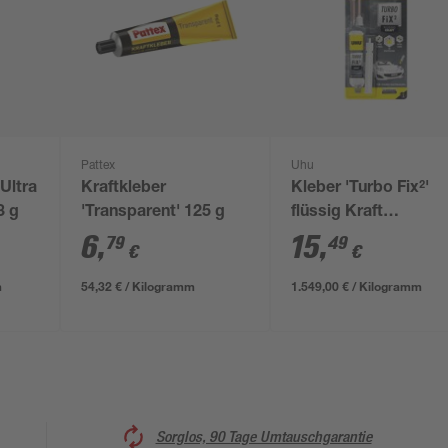
Pattex
Uhu
Ultra
Kraftkleber
Kleber 'Turbo Fix²'
3 g
'Transparent' 125 g
flüssig Kraft
transparent 10 g
6
,
15
,
79
49
€
€
m
54,32 € / Kilogramm
1.549,00 € / Kilogramm
Sorglos, 90 Tage Umtauschgarantie