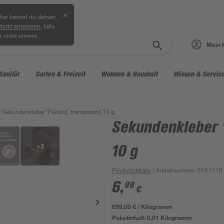
✕
ier kannst du deinen
, falls
Markt anpassen
r nicht stimmt.
Mein 
Sanitär
Garten & Freizeit
Wohnen & Haushalt
Wissen & Servic
Sekundenkleber 'Flüssig' transparent 10 g
Sekundenkleber '
+
2
10 g
Produktdetails
| Artikelnummer
:
8151110
6
,
99
€
699,00 € / Kilogramm
Paketinhalt:
0,01 Kilogramm