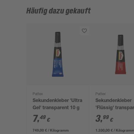
Häufig dazu gekauft
Pattex
Pattex
Sekundenkleber 'Ultra
Sekundenkleber
Gel' transparent 10 g
'Flüssig' transpa
g
7
,
3
,
49
99
€
€
749,00 € / Kilogramm
1.330,00 € / Kilogram