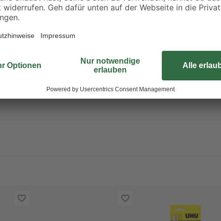
sachen. Kann vermutlich Krebs erzeugen. Kann vermutlich die Fruchtb
 für Wasserorganismen mit langfristiger Wirkung. Kann für Wasserorgan
/ Nebel / Dampf / Aerosol vermeiden. Bei Kontakt mit den Augen: Ein
 Weiter spülen. BEI KONTAKT MIT DER HAUT: Behutsam mit viel Wasse