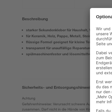
Beschreibung
starker Sekundenkleber für Haushalt, Werkstatt od
für Keramik, Holz, Pappe, Metall, Stein und Kunsts
flüssige Formel geeignet für kleine Teile
transparent für unauffällige Reparaturen
spülmaschinenfester und lösemittelfreier Kleber
Sicherheits- und Entsorgungshinweise
Achtung
Gefahrenhinweise: Verursacht schwere Augenreizung. Ka
zusammen. Darf nicht in die Hände von Kindern gelange