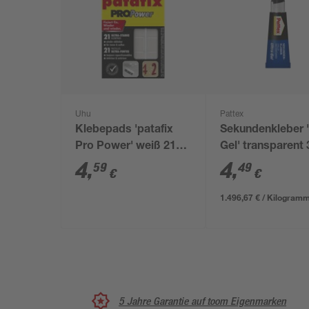
Uhu
Pattex
Klebepads 'patafix
Sekundenkleber '
Pro Power' weiß 21
Gel' transparent 
Stück
4
,
4
,
59
49
€
€
1.496,67 € / Kilogram
5 Jahre Garantie auf toom Eigenmarken