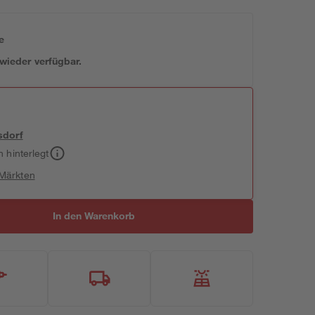
e
 wieder verfügbar.
sdorf
h hinterlegt
 Märkten
In den Warenkorb