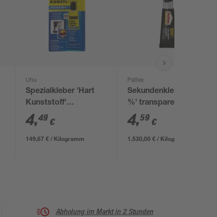
Uhu
Pattex
Spezialkleber 'Hart
Sekundenkleber '100
Kunststoff'
%' transparent 3 g
transparent 30 g
4
,
4
,
49
59
€
€
149,67 € / Kilogramm
1.530,00 € / Kilogramm
Abholung im Markt in 2 Stunden