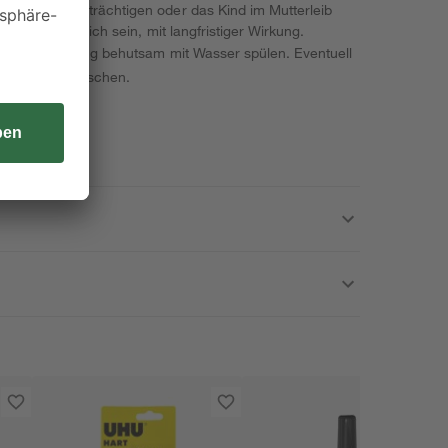
arkeit beeinträchtigen oder das Kind im Mutterleib
ismen schädlich sein, mit langfristiger Wirkung.
ige Minuten lang behutsam mit Wasser spülen. Eventuell
r und Seife waschen.