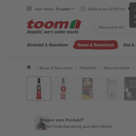
Mein Markt:
Troisdorf
Geöffnet bis 20:00 Uhr
H
e
Werkstatt & Maschinen
Bauen & Renovieren
Bad & 
/
Bauen & Renovieren
/
Klebstoffe
/
Sekundenkleber
/
Fragen zum Produkt?
Sofort-Videoberatung aus dem Markt