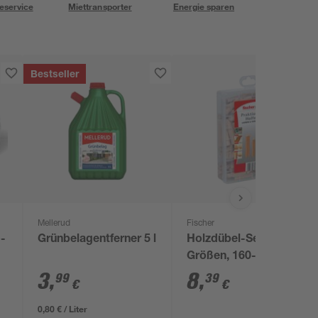
eservice
Miettransporter
Energie sparen
Bestseller
Mellerud
Fischer
o-
Grünbelagentferner 5 l
Holzdübel-Set, 3
Größen, 160-teilig
3
,
8
,
99
39
€
€
0,80 € / Liter