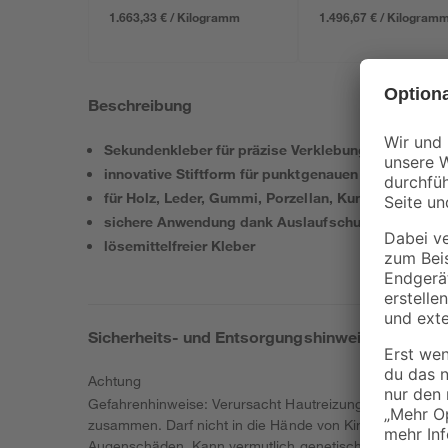
1.663,33 € / Kilogramm
1.496,67 € / Kilogram
Beschreibung
Sekundenkleber für präzise Verklebungen in Sekun
innovative Stiftform für punktgenauen Auftrag
für Holz, Leder, Gummi, Porzellan, Kunststoff und 
sichere Anwendung dank Auslaufschutz
lösemittelfreier Kleber
Sicherheits- und Entsorgungshinweise
Achtung
Gefahrenhinweise: Verursacht Hautreizungen. Verursach
zusammen. Darf nicht in die Hände von Kindern gelange
Augenschäden. Kann vermutlich genetische Defekte verur