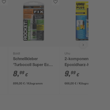
Boldt
Uhu
Schnellkleber
2-komponenten-
'Turbocoll Super Eco
Epoxidharz-Kleber
Rocket' 10 g
'Schnellfest'
8
,
9
,
99
99
€
€
transparent 15,5 g
899,00 € / Kilogramm
666,00 € / Kilogramm