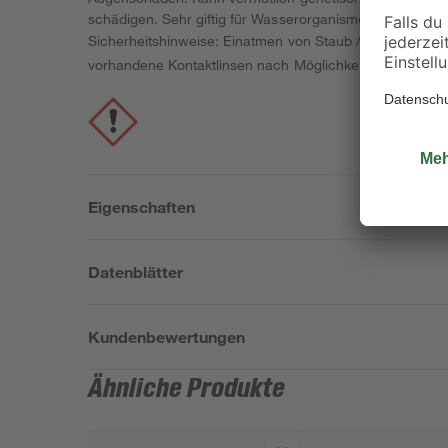
schädigen. Sehr giftig für Wasserorganismen. Sehr giftig
Sicherheitshinweise: Einatmen von Staub / Rauch / Gas 
vorhandene Kontaktlinsen nach Möglichkeit entfernen. We
Eigenschaften
Datenblätter
Kundenbewertungen
Ähnliche Produkte