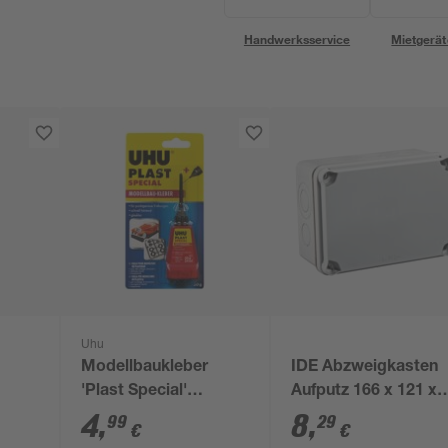
Handwerksservice
Mietgerät
Uhu
Modellbaukleber
IDE Abzweigkasten
'Plast Special'
Aufputz 166 x 121 x
glasklar 30 g
80 mm
4
,
8
,
99
29
€
€