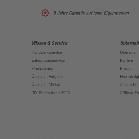
5 Jahre Garantie auf toom Eigenmarken
Wissen & Service
Unterne
Handwerksservice
Über uns
Entsorgungsservice
Karriere
Finanzierung
Presse
Übersicht Ratgeber
Nachhaltigk
Übersicht Märkte
Auszeichn
DIY-Städte-Index 2026
Affiliate-