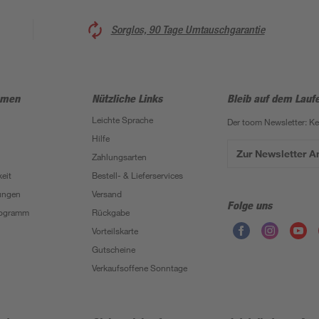
Sorglos, 90 Tage Umtauschgarantie
hmen
Nützliche Links
Bleib auf dem Lauf
Leichte Sprache
Der toom Newsletter: K
Hilfe
Zur Newsletter 
Zahlungsarten
eit
Bestell- & Lieferservices
ungen
Versand
Folge uns
Programm
Rückgabe
Vorteilskarte
Gutscheine
Verkaufsoffene Sonntage