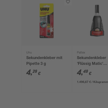
Uhu
Pattex
Sekundenkleber mit
Sekundenkleber
Pipette 3 g
'Flüssig Matic'
transparent 3 g
4
,
4
,
29
49
€
€
1.496,67 € / Kilogram