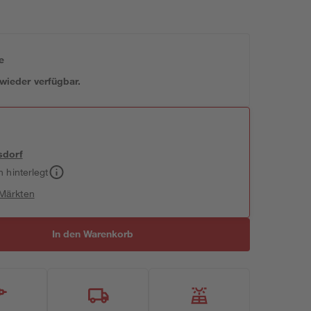
e
 wieder verfügbar.
sdorf
h hinterlegt
 Märkten
In den Warenkorb