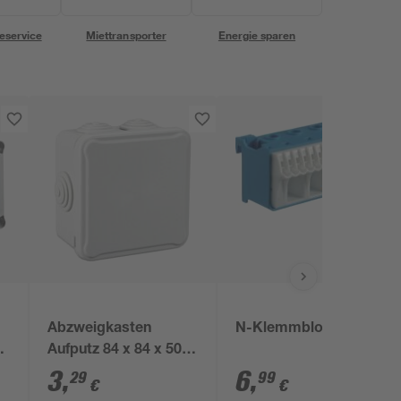
eservice
Miettransporter
Energie sparen
Abzweigkasten
N-Klemmblock 18er
Aufputz 84 x 84 x 50
mm IP54
3
,
6
,
29
99
€
€