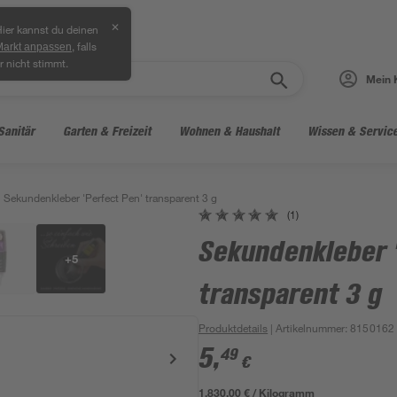
✕
ier kannst du deinen
, falls
Markt anpassen
r nicht stimmt.
Mein 
Sanitär
Garten & Freizeit
Wohnen & Haushalt
Wissen & Servic
Sekundenkleber 'Perfect Pen' transparent 3 g
(1)
Sekundenkleber 
+
5
transparent 3 g
Produktdetails
| Artikelnummer
:
8150162
5
,
49
€
1.830,00 € / Kilogramm