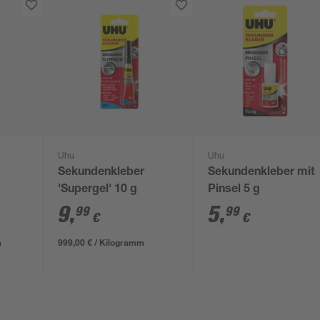
Uhu
Uhu
Sekundenkleber
Sekundenkleber mit
'Supergel' 10 g
Pinsel 5 g
9
,
5
,
99
99
€
€
m
999,00 € / Kilogramm