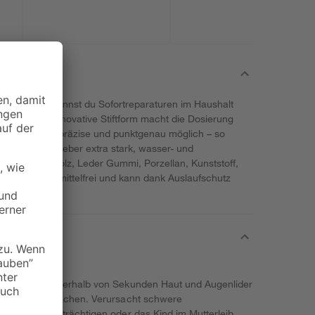
ndenkleber kannst du Sofortreparaturen im Haushalt
etzen. Die innovative Stiftform macht die Dosierung
m Superkleber präzise und punktgenau möglich – so
der Sekundenkleber extra stark, wasser- und
bungen von Holz, Leder Gummi, Porzellan, Kunststoff,
Glue ist lösemittelfrei und kann dank Auslaufschutz
erden.
ahr. Klebt innerhalb von Sekunden Haut und Augenlider
ktionen verursachen. Verursacht schwere
arkeit beeinträchtigen oder das Kind im Mutterleib