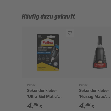
Häufig dazu gekauft
Pattex
Pattex
Sekundenkleber
Sekundenkleber
'Ultra-Gel Matic'
'Flüssig Matic'
transparent 3 g
transparent 3 g
4
,
4
,
99
49
€
€