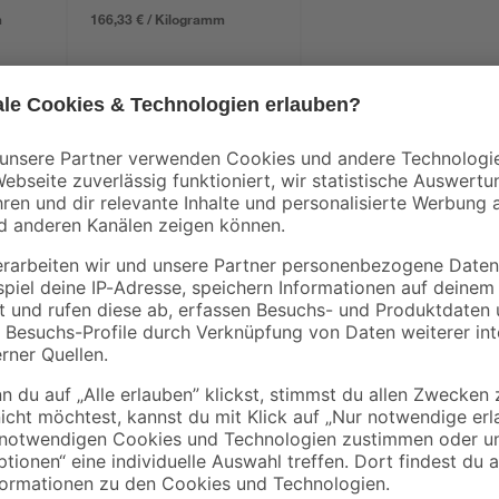
m
166,33 € / Kilogramm
Mit dem Pattex 'Perfect Pen' Seku
den
und der Heimwerkstatt einfach ums
und den Klebstoff-Auftrag mit de
Metall
einfach wie Schreiben. Dabei ist 
spülmaschinenresistent für Verkle
Metall und vielem mehr. Der Super 
ohne Verschmieren aufgetragen w
t schwere Augenreizung. Kann die Atemwege reizen. Cyanacrylat. Gef
n. Gesundheitsschädlich bei Verschlucken. Kann allergische Hautrea
sachen. Kann vermutlich Krebs erzeugen. Kann vermutlich die Fruchtb