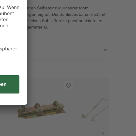
inen nachrüstbaren Selbsteinzug unserer toom
Rollschubführungen eignet. Die Schließautomatik ist mit
in sanftes und leises Schließen zu gewährleisten. Im
assende Montagematerial.