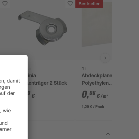
Bestseller
Gardinia
B1
Gardinia
Abdeckplane
Deckenträger 2 Stück
Polyethylen
transparent 4 x 5 m
2
,
0
,
99
06
€
€
/ m²
1,29 € / Pack