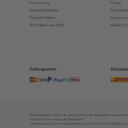
Finanzierung
Presse
Übersicht Ratgeber
Nachhaltigk
Übersicht Märkte
Auszeichn
DIY-Städte-Index 2026
Affiliate-
Zahlungsarten
Versanda
Alle Preisangaben in EUR inkl. gesetzl. MwSt.. Die dargestellten Angebote 
und Produkte nur solange der Vorrat reicht.
*Paketversand ab 59 € versandkostenfrei, gilt nicht für Artikel mit Speditionsv