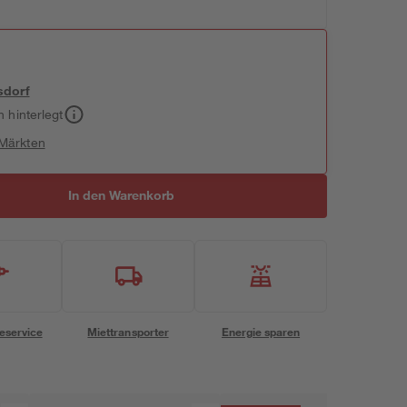
sdorf
h hinterlegt
 Märkten
In den Warenkorb
eservice
Miettransporter
Energie sparen