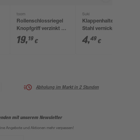
toom
Suki
Rollenschlossriegel
Klappenhalterset
Knopfgriff verzinkt 18
Stahl vernickelt 300
cm
mm 2-teilig
19
,
4
,
19
49
€
€
Abholung im Markt in 2 Stunden
enden mit unserem Newsletter
eine Angebote und Aktionen mehr verpassen!