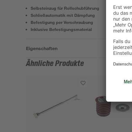
Selbsteinzug für Rollschubführung
Schließautomatik mit Dämpfung
Befestigung per Verschraubung
Inklusive Befestigungsmaterial
Eigenschaften
Ähnliche Produkte