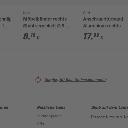
toom
Suki
chnäpper
Möbelbänder rechts
Anschraubtürband
x 17
Stahl vernickelt Ø 8 x
Aluminium rechts
50 mm 2 Stück
8
,
17
,
19
99
€
€
Sorglos, 90 Tage Umtauschgarantie
hmen
Nützliche Links
Bleib auf dem Lauf
Leichte Sprache
Der toom Newsletter: K
Hilfe