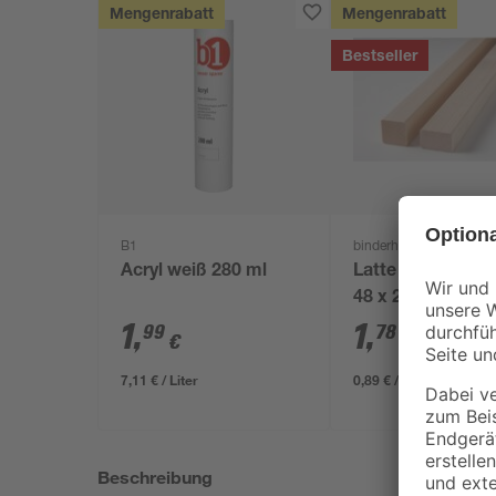
Mengenrabatt
Mengenrabatt
Bestseller
B1
binderholz
Acryl weiß 280 ml
Latte sägerau 20
48 x 24 mm
1
,
1
,
99
78
€
€
7,11 € / Liter
0,89 € / Meter
Beschreibung