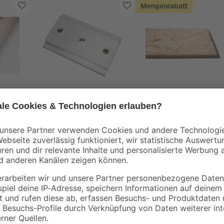
Mengenrabatt
Gardinia
Kronospan
00 x
Schienenverbinder
OSB3-Verlegeplatte
'Cityboard'
ungeschliffen 1690 x
3
,
5
,
99
99
€
€
/ m²
634 x 12 mm
6,41 € / Pack