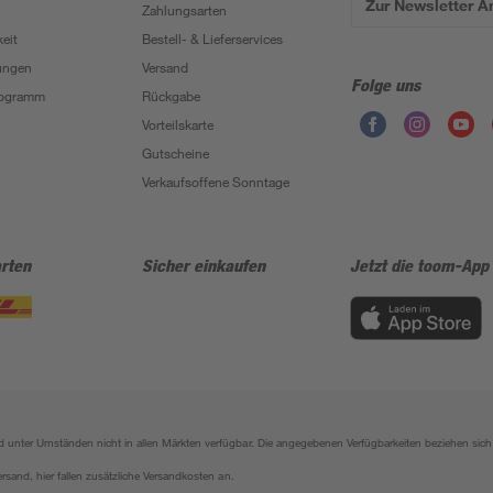
Zur Newsletter 
Zahlungsarten
eit
Bestell- & Lieferservices
ungen
Versand
Folge uns
Programm
Rückgabe
Vorteilskarte
Gutscheine
Verkaufsoffene Sonntage
rten
Sicher einkaufen
Jetzt die toom-App
sind unter Umständen nicht in allen Märkten verfügbar. Die angegebenen Verfügbarkeiten beziehen s
ersand, hier fallen zusätzliche Versandkosten an.