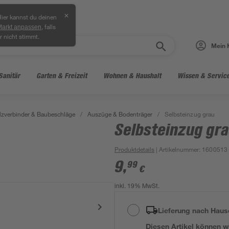
✕
ier kannst du deinen
, falls
Markt anpassen
r nicht stimmt.
Mein 
Sanitär
Garten & Freizeit
Wohnen & Haushalt
Wissen & Servic
lzverbinder & Baubeschläge
/
Auszüge & Bodenträger
/
Selbsteinzug grau
Selbsteinzug gr
Produktdetails
| Artikelnummer
:
1600513
9
,
99
€
inkl. 19% MwSt.
Lieferung nach Haus
Diesen Artikel können wir