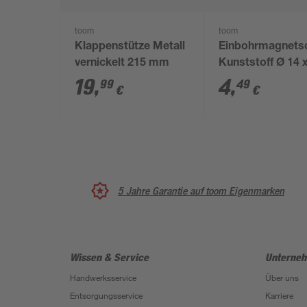
toom
toom
Klappenstütze Metall
Einbohrmagnets
vernickelt 215 mm
Kunststoff Ø 14 
mm 2 Stück
19
,
4
,
99
49
€
€
5 Jahre Garantie auf toom Eigenmarken
Wissen & Service
Unterne
Handwerksservice
Über uns
Entsorgungsservice
Karriere