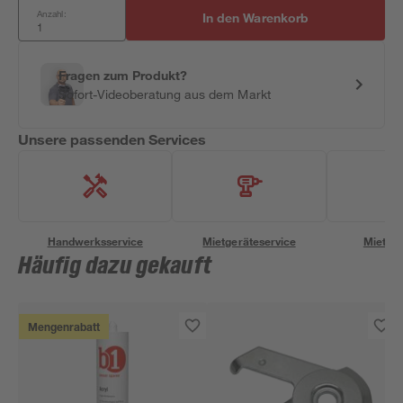
Anzahl:
In den Warenkorb
Fragen zum Produkt?
Sofort-Videoberatung aus dem Markt
Unsere passenden Services
Handwerksservice
Mietgeräteservice
Miettra
Häufig dazu gekauft
Mengenrabatt