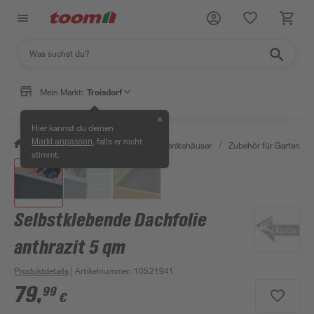
Mein Markt:
Troisdorf
✕
Hier kannst du deinen
, falls er nicht
Markt anpassen
/
Garten & Freizeit
/
Garten- & Gerätehäuser
/
Zubehör für Gartenhäu
stimmt.
Selbstklebende Dachfolie
anthrazit 5 qm
Produktdetails
| Artikelnummer
:
10521941
79
,
99
€