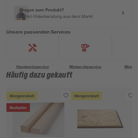
Fragen zum Produkt?
Sofort-Videoberatung aus dem Markt
Unsere passenden Services
Handwerksservice
Mietgeräteservice
Miettra
Häufig dazu gekauft
Mengenrabatt
Mengenrabatt
Bestseller