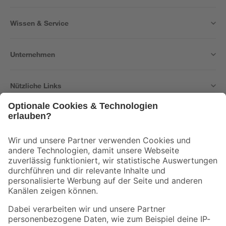
Wissen & Service
Unternehmen
Nützliche Links
Bleib auf dem Laufenden mit unserem Newsletter
Der toom Newsletter: Keine Angebote und Aktionen mehr verpassen!
Zur Newsletter Anmeldung
Folge uns