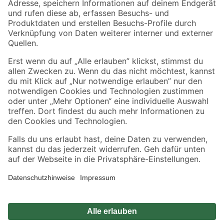
Zahlungsarten
Versandarten
Sicher einkaufen
Jetzt die toom-App herunterladen
Alle Preisangaben in EUR inkl. gesetzl. MwSt.. Die dargestellten Angebote sind unter
Umständen nicht in allen Märkten verfügbar. Die angegebenen Verfügbarkeiten beziehen
sich auf den unter "Mein Markt" ausgewählten toom Baumarkt. Alle Angebote und
Produkte nur solange der Vorrat reicht.
*Paketversand ab 59 € versandkostenfrei, gilt nicht für Artikel mit Speditionsversand, hier
fallen zusätzliche Versandkosten an.
Datenschutz
Privatsphäre
Impressum
AGB
Nutzungsbedingungen
Widerrufsrecht
Vertrag widerrufen