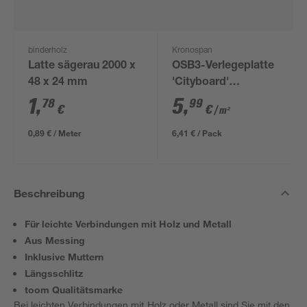
binderholz
Kronospan
Latte sägerau 2000 x
OSB3-Verlegeplatte
48 x 24 mm
'Cityboard'
ungeschliffen 1690 x
1
,
5
,
78
99
€
€
/ m²
634 x 12 mm
0,89 € / Meter
6,41 € / Pack
Beschreibung
Für leichte Verbindungen mit Holz und Metall
Aus Messing
Inklusive Muttern
Längsschlitz
toom Qualitätsmarke
Bei leichten Verbindungen mit Holz oder Metall sind Sie mit den