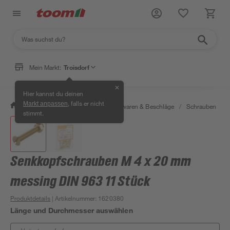
Mein Markt:
Troisdorf
✕
Hier kannst du deinen
, falls er nicht
Markt anpassen
/
Werkstatt & Maschinen
/
Eisenwaren & Beschläge
/
Schrauben
/
stimmt.
Senkkopfschrauben M 4 x 20 mm
messing DIN 963 11 Stück
Produktdetails
| Artikelnummer
:
1620380
Länge und Durchmesser auswählen