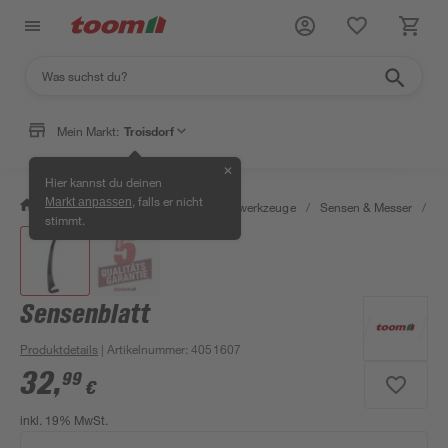
Mein Markt:
Troisdorf
✕
Hier kannst du deinen
, falls er nicht
Markt anpassen
/
Garten & Freizeit
/
Gartenhandwerkzeuge
/
Sensen & Messer
/
Se
stimmt.
Sensenblatt
Produktdetails
| Artikelnummer
:
4051607
32
,
99
€
inkl. 19% MwSt.