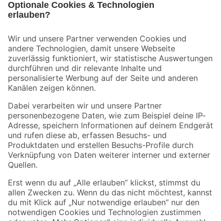
Bleib auf dem Laufenden mit unserem Newsletter
Der toom Newsletter: Keine Angebote und Aktionen mehr verpassen!
Zur Newsletter Anmeldung
Folge uns
Zahlungsarten
Versandarten
Sicher einkaufen
Jetzt die toom-App herunterladen