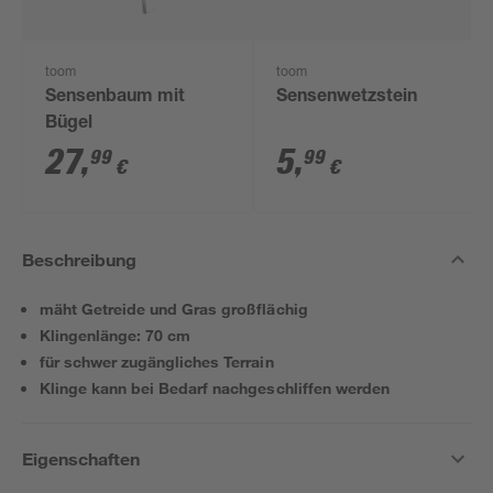
toom
toom
Sensenbaum mit
Sensenwetzstein
Bügel
27
,
5
,
99
99
€
€
Beschreibung
mäht Getreide und Gras großflächig
Klingenlänge: 70 cm
für schwer zugängliches Terrain
Klinge kann bei Bedarf nachgeschliffen werden
Eigenschaften