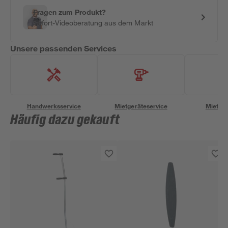
Fragen zum Produkt?
Sofort-Videoberatung aus dem Markt
Unsere passenden Services
Handwerksservice
Mietgeräteservice
Miettra
Häufig dazu gekauft