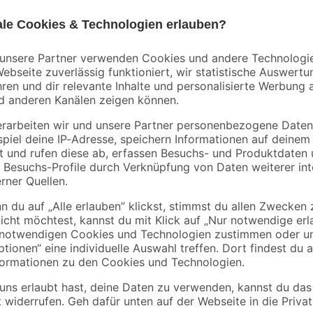
GIRA
GIRA
-fach
Abdeckrahmen 3-fach
Steckdoseneinsatz
inweiß
'Standard 55' reinweiß
'Standard 55' reinwe
glänzend
glänzend 7 x 7 cm
5
,
4
,
79
19
€
€
Mit der Serienschalterwippe von 
Schalter bedienen. Durch Betätige
verschiedenen Stellen installiert
Zu montieren ist der Serienschal
cremeweißen Schalter passenden 