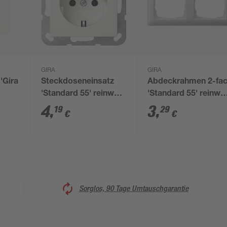
GIRA
GIRA
'Gira
Steckdoseneinsatz
Abdeckrahmen 2-fa
'Standard 55' reinweiß
'Standard 55' reinwe
glänzend 7 x 7 cm
glänzend
4
,
3
,
19
29
€
€
Sorglos, 90 Tage Umtauschgarantie