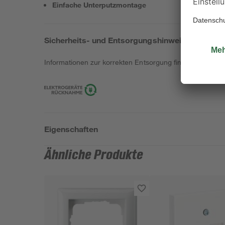
Einfache Unterputzmontage
Sicherheits- und Entsorgungshinweise
Informationen zur korrekten Entsorgung findest du
hier
.
Eigenschaften
Ähnliche Produkte