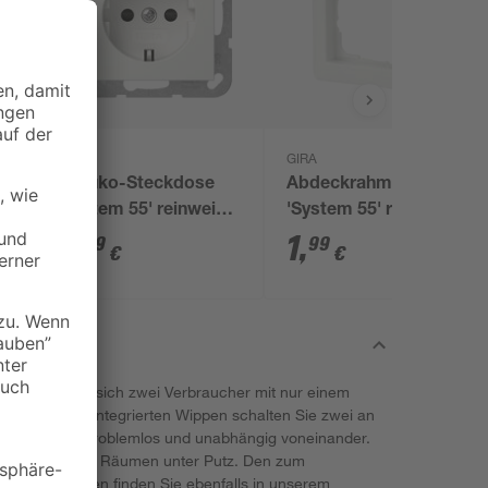
GIRA
GIRA
Schuko-Steckdose
Abdeckrahmen 1-fach
iß
'System 55' reinweiß
'System 55' reinweiß
glänzend mit
matt
6
,
1
,
29
99
€
€
erhöhtem
Berührungsschutz
Connex lassen sich zwei Verbraucher mit nur einem
n der beiden integrierten Wippen schalten Sie zwei an
e Verbraucher problemlos und unabhängig voneinander.
ter in trockenen Räumen unter Putz. Den zum
Abdeckrahmen finden Sie ebenfalls in unserem