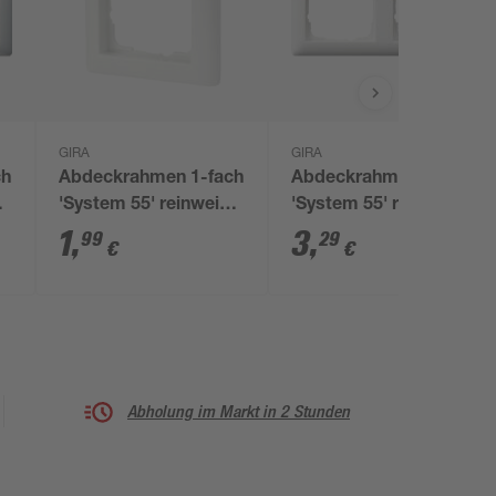
GIRA
GIRA
ch
Abdeckrahmen 1-fach
Abdeckrahmen 2-fach
iß
'System 55' reinweiß
'System 55' reinweiß
matt
matt
1
,
3
,
99
29
€
€
Abholung im Markt in 2 Stunden