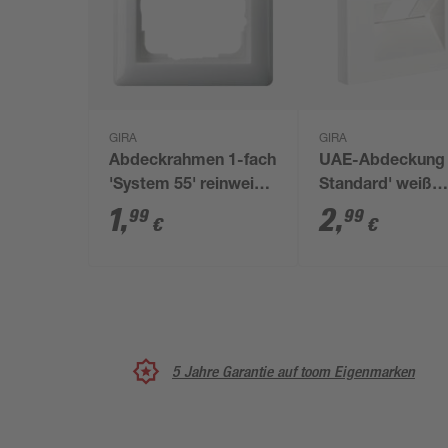
GIRA
GIRA
Abdeckrahmen 1-fach
UAE-Abdeckung 
'System 55' reinweiß
Standard' weiß
glänzend
glänzend
1
,
2
,
99
99
€
€
5 Jahre Garantie auf toom Eigenmarken