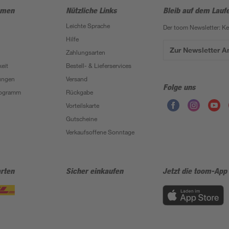
hmen
Nützliche Links
Bleib auf dem Lauf
Leichte Sprache
Der toom Newsletter: K
Hilfe
Zur Newsletter 
Zahlungsarten
eit
Bestell- & Lieferservices
ungen
Versand
Folge uns
Programm
Rückgabe
Vorteilskarte
Gutscheine
Verkaufsoffene Sonntage
rten
Sicher einkaufen
Jetzt die toom-App