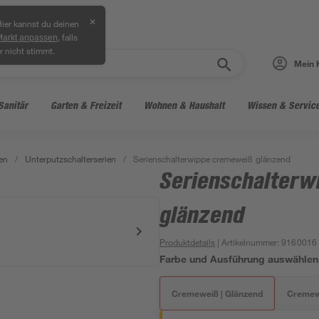
✕
ier kannst du deinen
, falls
Markt anpassen
r nicht stimmt.
Mein 
Sanitär
Garten & Freizeit
Wohnen & Haushalt
Wissen & Servic
en
/
Unterputzschalterserien
/
Serienschalterwippe cremeweiß glänzend
Serienschalterw
glänzend
Produktdetails
| Artikelnummer
:
9160016
Farbe und Ausführung auswählen
Cremeweiß | Glänzend
Cremewe