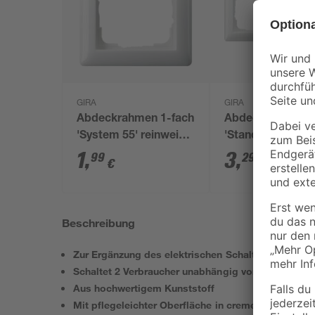
GIRA
GIRA
Abdeckrahmen 1-fach
Abdeckrahmen 2
'System 55' reinweiß
'Standard 55' re
glänzend
glänzend
1
,
3
,
99
29
€
€
Beschreibung
Zur Ergänzung des elektrischen Schaltersystems
Schaltet 2 Verbraucher unabhängig voneinander
Aus hochwertigem Kunststoff
Mit pflegeleichter Oberfläche in cremeweiß