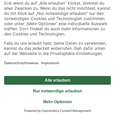
Sicher einkaufen
Jetzt die toom-App herunterladen
Alle Preisangaben in EUR inkl. gesetzl. MwSt.. Die dargestellten Angebote sind unter
Umständen nicht in allen Märkten verfügbar. Die angegebenen Verfügbarkeiten beziehen
sich auf den unter "Mein Markt" ausgewählten toom Baumarkt. Alle Angebote und
Produkte nur solange der Vorrat reicht.
*Paketversand ab 59 € versandkostenfrei, gilt nicht für Artikel mit Speditionsversand, hier
fallen zusätzliche Versandkosten an.
Datenschutz
Privatsphäre
Impressum
AGB
Nutzungsbedingungen
Widerrufsrecht
Vertrag widerrufen
Barrierefreiheit
© 2026 toom Baumarkt GmbH