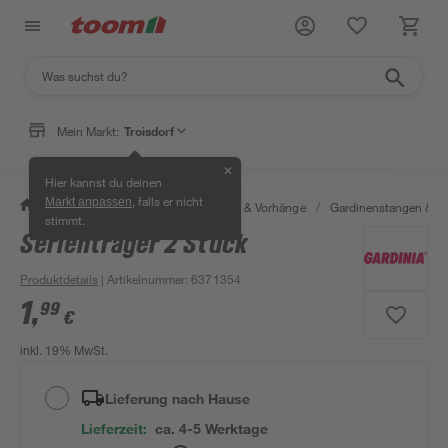
Mein Markt:
Troisdorf
✕
Hier kannst du deinen
, falls er nicht
Markt anpassen
/
Wohnen & Haushalt
/
Gardinen & Vorhänge
/
Gardinenstangen & G
stimmt.
Serienträger 2 Stück
Produktdetails
| Artikelnummer
:
6371354
1
,
99
€
inkl. 19% MwSt.
Lieferung nach Hause
Lieferzeit:
ca. 4-5 Werktage