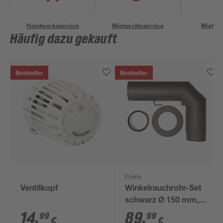
Handwerksservice
Mietgeräteservice
Miettra
Häufig dazu gekauft
Bestseller
Bestseller
Firefix
Ventilkopf
Winkelrauchrohr-Set
schwarz Ø 150 mm,
3-teilig
14
,
89
,
99
99
€
€