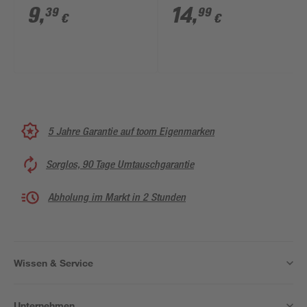
Stück
weiß 125-240 cm
9
,
14
,
39
99
€
€
5 Jahre Garantie auf toom Eigenmarken
Sorglos, 90 Tage Umtauschgarantie
Abholung im Markt in 2 Stunden
Wissen & Service
Unternehmen