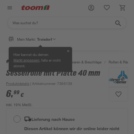
Mein Markt:
Troisdorf
✕
Hier kannst du deinen
, falls er nicht
Markt anpassen
/
Werkstatt & Maschinen
/
Eisenwaren & Beschläge
/
Rollen & Räder
stimmt.
Sesselrolle mit Platte 40 mm
Produktdetails
| Artikelnummer
:
7366139
6
,
99
€
inkl. 19% MwSt.
Lieferung nach Hause
Diesen Artikel können wir dir online leider nicht