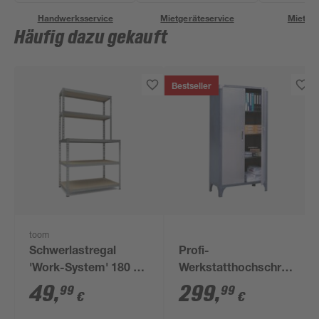
Handwerksservice
Mietgeräteservice
Miettra
Häufig dazu gekauft
Bestseller
toom
Schwerlastregal
Profi-
'Work-System' 180 x
Werkstatthochschrank,
100 x 30-60 cm 5
3 Einlegeböden, 91 x
49
,
299
,
99
99
€
€
Böden à 100-175 kg
182 x 45 cm