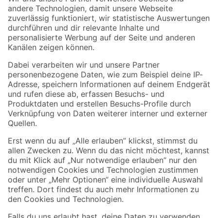
Zur Newsletter Anmeldung
Folge uns
Zahlungsarten
Versandarten
Sicher einkaufen
Jetzt die toom-App herunterladen