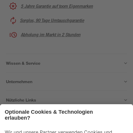
5 Jahre Garantie auf toom Eigenmarken
Sorglos, 90 Tage Umtauschgarantie
Abholung im Markt in 2 Stunden
Wissen & Service
Unternehmen
Nützliche Links
Bleib auf dem Laufenden mit unserem Newsletter
Der toom Newsletter: Keine Angebote und Aktionen mehr verpassen!