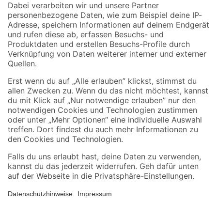
Zahlungsarten
Versandarten
Sicher einkaufen
Jetzt die toom-App herunterladen
Alle Preisangaben in EUR inkl. gesetzl. MwSt.. Die dargestellten Angebote sind unter
Umständen nicht in allen Märkten verfügbar. Die angegebenen Verfügbarkeiten beziehen
sich auf den unter "Mein Markt" ausgewählten toom Baumarkt. Alle Angebote und
Produkte nur solange der Vorrat reicht.
*Paketversand ab 59 € versandkostenfrei, gilt nicht für Artikel mit Speditionsversand, hier
fallen zusätzliche Versandkosten an.