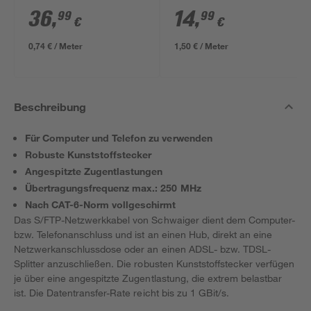
NYM-J 3x1,5mm² 50
36
,
14
,
99
99
€
€
m
0,74 € / Meter
1,50 € / Meter
Beschreibung
Für Computer und Telefon zu verwenden
Robuste Kunststoffstecker
Angespitzte Zugentlastungen
Übertragungsfrequenz max.: 250 MHz
Nach CAT-6-Norm vollgeschirmt
Das S/FTP-Netzwerkkabel von Schwaiger dient dem Computer-
bzw. Telefonanschluss und ist an einen Hub, direkt an eine
Netzwerkanschlussdose oder an einen ADSL- bzw. TDSL-
Splitter anzuschließen. Die robusten Kunststoffstecker verfügen
je über eine angespitzte Zugentlastung, die extrem belastbar
ist. Die Datentransfer-Rate reicht bis zu 1 GBit/s.