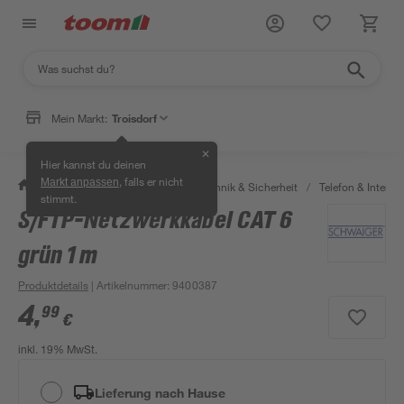
Mein Markt:
Troisdorf
✕
Hier kannst du deinen
, falls er nicht
Markt anpassen
/
Bauen & Renovieren
/
Haustechnik & Sicherheit
/
Telefon & Internet
stimmt.
S/FTP-Netzwerkkabel CAT 6
grün 1 m
Produktdetails
| Artikelnummer
:
9400387
4
,
99
€
inkl. 19% MwSt.
Lieferung nach Hause