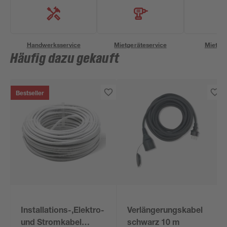
Handwerksservice
Mietgeräteservice
Miettra
Häufig dazu gekauft
Bestseller
Installations-,Elektro-
Verlängerungskabel
und Stromkabel
schwarz 10 m