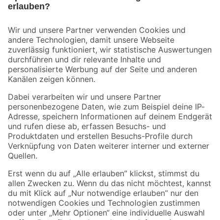
Bleib auf dem Laufenden mit unserem Newsletter
Der toom Newsletter: Keine Angebote und Aktionen mehr verpassen!
Zur Newsletter Anmeldung
Folge uns
Zahlungsarten
Versandarten
Sicher einkaufen
Jetzt die toom-App herunterladen