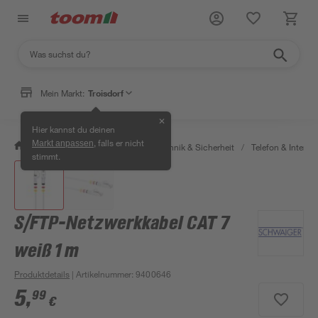
Mein Markt:
Troisdorf
✕
Hier kannst du deinen
, falls er nicht
Markt anpassen
/
Bauen & Renovieren
/
Haustechnik & Sicherheit
/
Telefon & Internet
stimmt.
S/FTP-Netzwerkkabel CAT 7
weiß 1 m
Produktdetails
| Artikelnummer
:
9400646
5
,
99
€