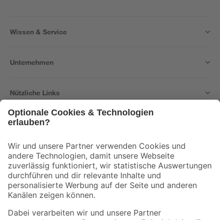
Wissen & Service
Unternehmen
Nützliche Links
Bleib auf dem Laufenden mit unserem Newsletter
Der toom Newsletter: Keine Angebote und Aktionen mehr verpassen!
Zur Newsletter Anmeldung
Folge uns