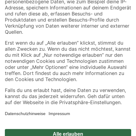
Zahlungsarten
Versandarten
Sicher einkaufen
Jetzt die toom-App herunterladen
Alle Preisangaben in EUR inkl. gesetzl. MwSt.. Die dargestellten Angebote sind unter
Umständen nicht in allen Märkten verfügbar. Die angegebenen Verfügbarkeiten beziehen
sich auf den unter "Mein Markt" ausgewählten toom Baumarkt. Alle Angebote und
Produkte nur solange der Vorrat reicht.
*Paketversand ab 59 € versandkostenfrei, gilt nicht für Artikel mit Speditionsversand, hier
fallen zusätzliche Versandkosten an.
Datenschutz
Privatsphäre
Impressum
AGB