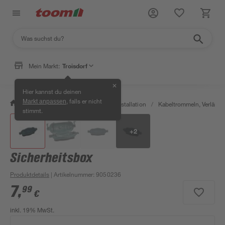
Mein Markt:
Troisdorf
✕
Hier kannst du deinen
, falls er nicht
Markt anpassen
/
Bauen & Renovieren
/
Elektroinstallation
/
Kabeltrommeln, Verläng
stimmt.
+
2
Sicherheitsbox
Produktdetails
| Artikelnummer
:
9050236
7
,
99
€
inkl. 19% MwSt.