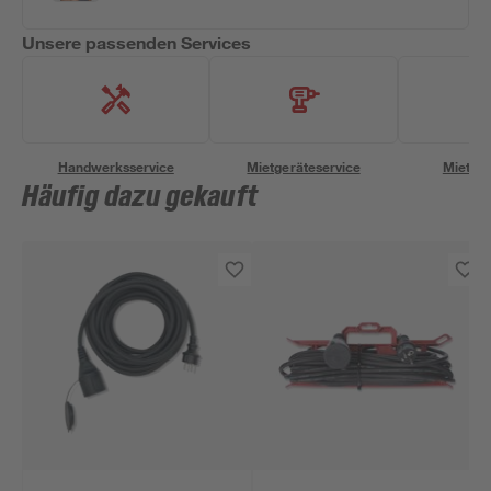
Unsere passenden Services
Handwerksservice
Mietgeräteservice
Miettra
Häufig dazu gekauft