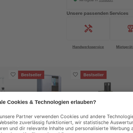
Verfügbar in
Unsere passenden Services
Handwerksservice
Mietgerät
Bestseller
Bestseller