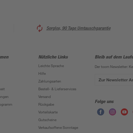
Sorglos, 90 Tage Umtauschgarantie
hmen
Nützliche Links
Bleib auf dem Lauf
Leichte Sprache
Der toom Newsletter: K
Hilfe
Zur Newsletter 
Zahlungsarten
eit
Bestell- & Lieferservices
ungen
Versand
Folge uns
Programm
Rückgabe
Vorteilskarte
Gutscheine
Verkaufsoffene Sonntage