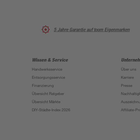
5 Jahre Garantie auf toom Eigenmarken
Wissen & Service
Unterne
Handwerksservice
Über uns
Entsorgungsservice
Karriere
Finanzierung
Presse
Übersicht Ratgeber
Nachhaltigk
Übersicht Märkte
Auszeichn
DIY-Städte-Index 2026
Affiliate-