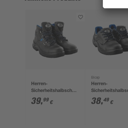
Bicap
Herren-
Herren-
Sicherheitshalbschuhe
Sicherheitshalb
S3 Gr. 45
S3 Gr. 42
39
,
38
,
99
49
€
€