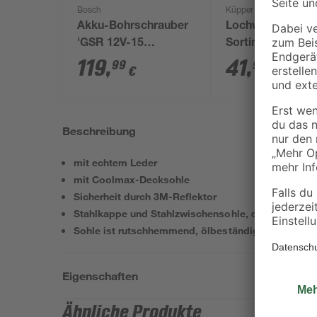
Bosch
Küpper
Akku-Bohrschrauber
Lochwandhaken
'GSR 12V-15
Sortiment 30-teil
Professional' mit 2
119
,
41
,
99
99
€
€
Akkus, Tasche und
Zubehörset
Beschreibung
mit echtem Leder
mit Coolmax-Decksohle
Sicherheit durch 3M-Reflektor
Stahlkappe und Stahlzwischensohle, durchtrittsich
Sohle ist rutschhemmend, ölbeständig, kraftstoffre
Eigenschaften
Ähnliche Produkte