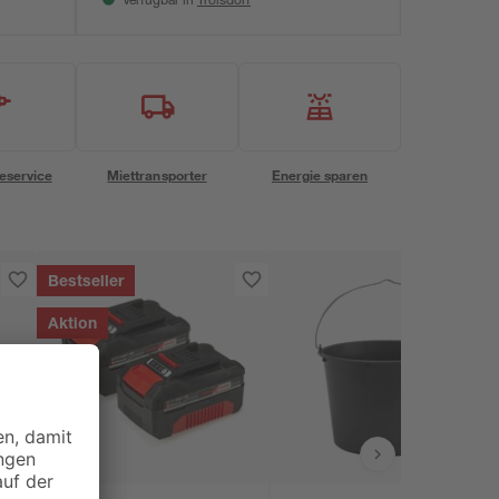
Verfügbar in
eservice
Miettransporter
Energie sparen
Bestseller
Aktion