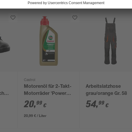
Castrol
Motorenöl für 2-Takt-
Arbeitslatzhose
schuhe
Motorräder 'Power1
grau/orange Gr. 58
Ultimate 2T' 1 l
20
,
54
,
99
99
€
€
20,99 € / Liter