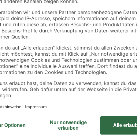
Ryobi
-
Profi-
Akku-Starter-Set
ig
Werkstatthochschrank,
'ONE+ HP RC18120-
3 Einlegeböden, 91 x
150X' 18 V 5,0 Ah mi
299
,
129
,
99
99
€
€
182 x 45 cm
Akku und Ladegerät
er
sistent und antistatisch