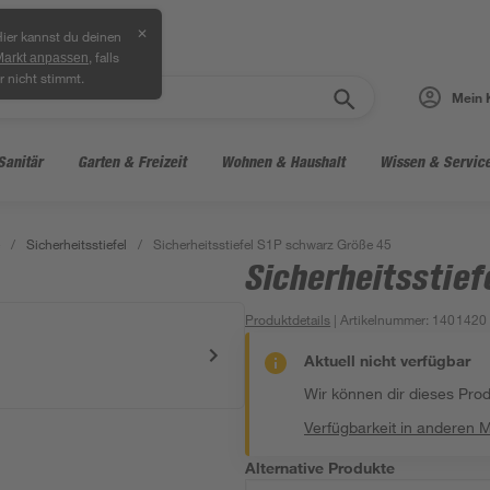
✕
ier kannst du deinen
, falls
Markt anpassen
r nicht stimmt.
Mein 
Sanitär
Garten & Freizeit
Wohnen & Haushalt
Wissen & Servic
/
Sicherheitsstiefel
/
Sicherheitsstiefel S1P schwarz Größe 45
Sicherheitsstief
Produktdetails
| Artikelnummer
:
1401420
Aktuell nicht verfügbar
Wir können dir dieses Produ
Verfügbarkeit in anderen 
Alternative Produkte