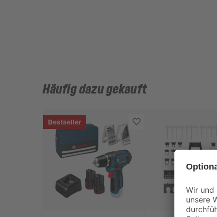
Häufig dazu gekauft
Bestseller