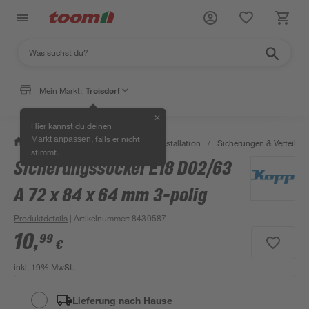
Mein Markt:
Troisdorf
✕
Hier kannst du deinen
, falls er nicht
Markt anpassen
/
Bauen & Renovieren
/
Elektroinstallation
/
Sicherungen & Verteilerk
stimmt.
Sicherungssockel E18 D02/63
A 72 x 84 x 64 mm 3-polig
Produktdetails
| Artikelnummer
:
8430587
10
,
99
€
inkl. 19% MwSt.
Lieferung nach Hause