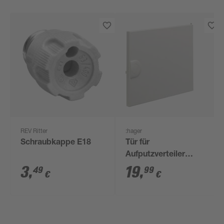
REV Ritter
:hager
Schraubkappe E18
Tür für
Aufputzverteiler
'Volta' reinweiß 28,5 x
3
,
19
,
49
99
€
€
22,5 x 3,6 cm