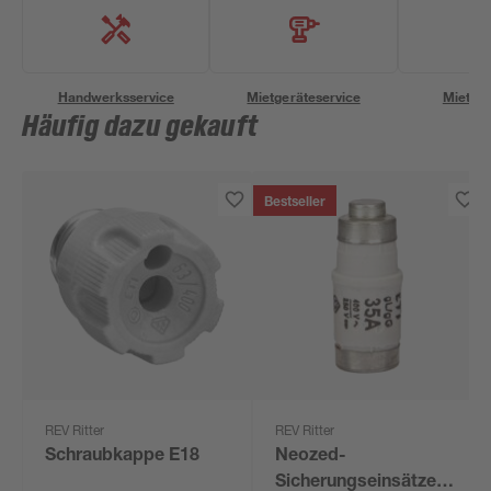
Handwerksservice
Mietgeräteservice
Miettra
Häufig dazu gekauft
Bestseller
REV Ritter
REV Ritter
Schraubkappe E18
Neozed-
Sicherungseinsätze