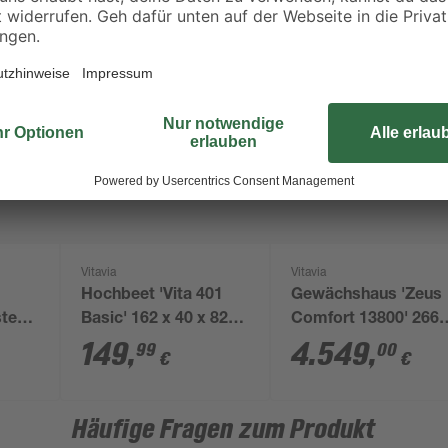
Vitavia
Vitavia
Hochbeet 'Vita 401
Gewächshaus 'Zeus
stem
Basic' 162 x 40 x 82
Comfort 13800' 266,
 Gr.
cm schwarz
x 547,4 cm mit 3 m
149
,
4.549
,
99
00
€
€
Sicherheitsglas/10
mm
Hohlkammerplatten
Häufige Fragen zum Produkt
aluminiumfarben