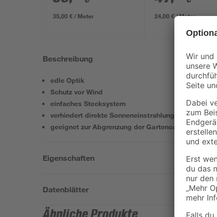
35,00 € / Meter
24,00 € / Meter
Beschreibung
edle Optik
Schutz vor Wind
einfaches Stecksystem
verhindert direkte Sonneneinstrahlung
geeignet zur Abgrenzung der Gartenoase
Eigenschaften
Datenblätter
Ähnliche Produkte