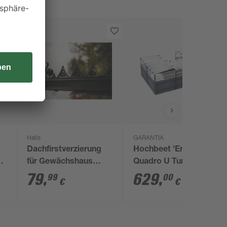
Halls
GARANTIA
Dachfirstverzierung
Hochbeet 'Ergo
2
für Gewächshaus
Quadro U TurboPlus L
m
'ICON 6' mit 4,9 m²
80 Stone' anthrazit
79
,
629
,
99
00
€
€
240 x 80 x 160 cm