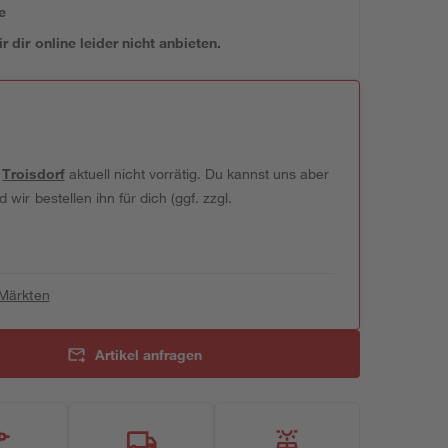
e
 dir online leider nicht anbieten.
t
Troisdorf
aktuell nicht vorrätig. Du kannst uns aber
wir bestellen ihn für dich (ggf. zzgl.
 Märkten
Artikel anfragen