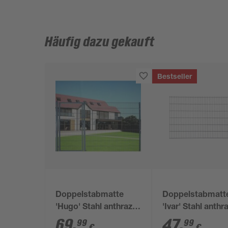
Häufig dazu gekauft
Bestseller
Doppelstabmatte
Doppelstabmatt
'Hugo' Stahl anthrazit
'Ivar' Stahl anthra
200 x 180 cm
200 x 123 cm
69
,
47
,
99
99
€
€