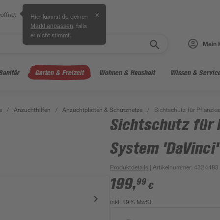
öffnet
✕
Hier kannst du deinen
, falls
Markt anpassen
er nicht stimmt.
Mein 
Sanitär
Garten & Freizeit
Wohnen & Haushalt
Wissen & Servic
e
/
Anzuchthilfen
/
Anzuchtplatten & Schutznetze
/
Sichtschutz für Pflanzka
Sichtschutz für 
System 'DaVinci'
Produktdetails
| Artikelnummer
:
4324483
199
,
99
€
inkl. 19% MwSt.