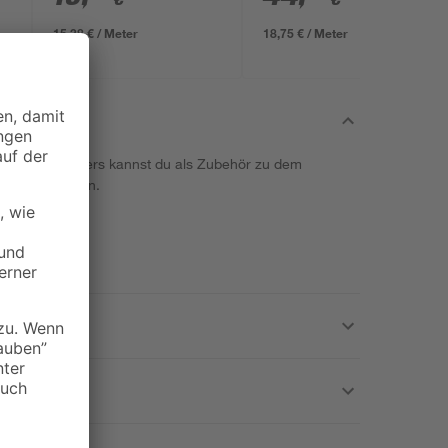
x 4 x 240 cm
15,38 € / Meter
18,75 € / Meter
eines Rankgitters kannst du als Zubehör zu dem
tem hinzufügen.