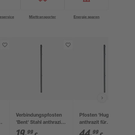
eservice
Miettransporter
Energie sparen
Verbindungspfosten
Pfosten 'Hugo' Stahl
'Bent' Stahl anthrazit
anthrazit für
4 x 4 x 130 cm
Doppelstabmatten 4
19
,
44
,
99
99
€
€