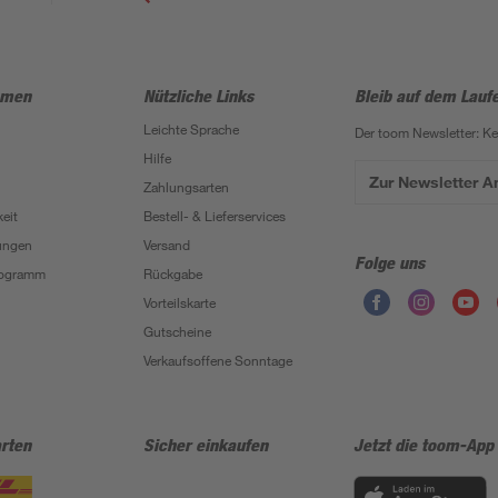
hmen
Nützliche Links
Bleib auf dem Lauf
Leichte Sprache
Der toom Newsletter: K
Hilfe
Zur Newsletter 
Zahlungsarten
eit
Bestell- & Lieferservices
ungen
Versand
Folge uns
Programm
Rückgabe
Vorteilskarte
Gutscheine
Verkaufsoffene Sonntage
rten
Sicher einkaufen
Jetzt die toom-App