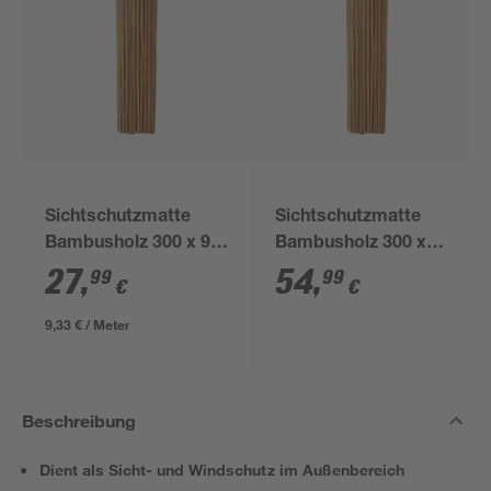
Sichtschutzmatte
Sichtschutzmatte
Bambusholz 300 x 90
Bambusholz 300 x
cm
180 cm
27
,
54
,
99
99
€
€
9,33 € / Meter
Beschreibung
Dient als Sicht- und Windschutz im Außenbereich