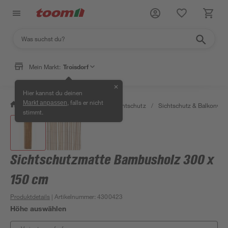
Mein Markt:
Troisdorf
✕
Hier kannst du deinen
, falls er nicht
Markt anpassen
/
Garten & Freizeit
/
Zäune & Sichtschutz
/
Sichtschutz & Balkonverk
stimmt.
Sichtschutzmatte Bambusholz 300 x
150 cm
Produktdetails
| Artikelnummer
:
4300423
Höhe auswählen