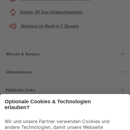
Sorglos, 90 Tage Umtauschgarantie
Abholung im Markt in 2 Stunden
Wissen & Service
Unternehmen
Nützliche Links
Bleib auf dem Laufenden mit unserem Newsletter
Der toom Newsletter: Keine Angebote und Aktionen mehr verpassen!