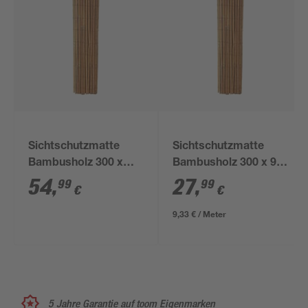
Sichtschutzmatte
Sichtschutzmatte
Bambusholz 300 x
Bambusholz 300 x 90
180 cm
cm
54
,
27
,
99
99
€
€
9,33 € / Meter
5 Jahre Garantie auf toom Eigenmarken