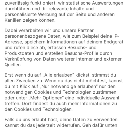
Zur Newsletter Anmeldung
Folge uns
Zahlungsarten
Versandarten
Sicher einkaufen
Jetzt die toom-App herunterladen
Alle Preisangaben in EUR inkl. gesetzl. MwSt.. Die dargestellten Angebote sind unter