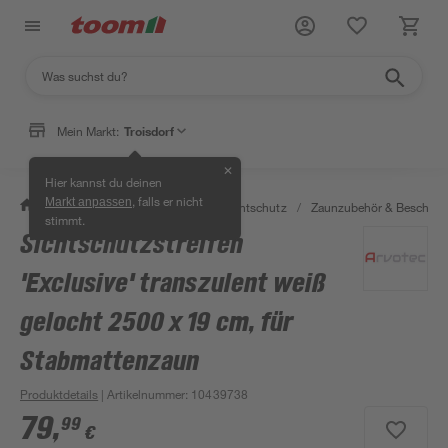
Mein Markt:
Troisdorf
✕
Hier kannst du deinen
, falls er nicht
Markt anpassen
/
Garten & Freizeit
/
Zäune & Sichtschutz
/
Zaunzubehör & Beschläg
stimmt.
Sichtschutzstreifen
'Exclusive' transzulent weiß
gelocht 2500 x 19 cm, für
Stabmattenzaun
Produktdetails
| Artikelnummer
:
10439738
79
,
99
€