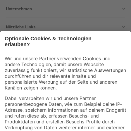
Unternehmen
Nützliche Links
Bleib auf dem Laufenden mit unserem Newsletter
Der toom Newsletter: Keine Angebote und Aktionen mehr verpassen!
Zur Newsletter Anmeldung
Folge uns
Zahlungsarten
Versandarten