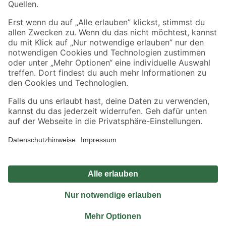
Sicher einkaufen
Jetzt die toom-App herunterladen
Alle Preisangaben in EUR inkl. gesetzl. MwSt.. Die dargestellten Angebote sind unter
Umständen nicht in allen Märkten verfügbar. Die angegebenen Verfügbarkeiten beziehen
sich auf den unter "Mein Markt" ausgewählten toom Baumarkt. Alle Angebote und
Produkte nur solange der Vorrat reicht.
*Paketversand ab 59 € versandkostenfrei, gilt nicht für Artikel mit Speditionsversand, hier
fallen zusätzliche Versandkosten an.
Datenschutz
Privatsphäre
Impressum
AGB
Nutzungsbedingungen
Widerrufsrecht
Vertrag widerrufen
Barrierefreiheit
© 2026 toom Baumarkt GmbH