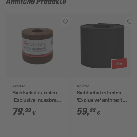
Ähnliche Produkte
Arvotec
Arvotec
Sichtschutzstreifen
Sichtschutzstreifen
'Exclusive' nussbraun
'Exclusive' anthrazit
gelocht 2500 x 19 cm,
genarbt 2500 x 19 cm,
79
,
59
,
99
99
€
€
für Stabmattenzaun
für Stabmattenzaun