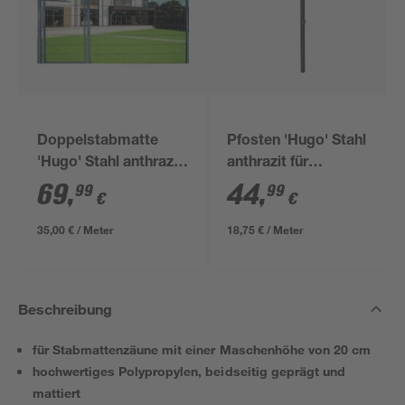
Doppelstabmatte
Pfosten 'Hugo' Stahl
'Hugo' Stahl anthrazit
anthrazit für
200 x 180 cm
Doppelstabmatten 4
69
,
44
,
99
99
€
€
x 4 x 240 cm
35,00 € / Meter
18,75 € / Meter
Beschreibung
für Stabmattenzäune mit einer Maschenhöhe von 20 cm
hochwertiges Polypropylen, beidseitig geprägt und
mattiert