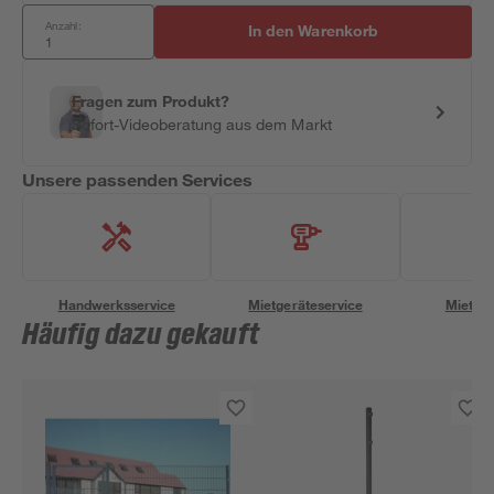
Anzahl:
In den Warenkorb
Fragen zum Produkt?
Sofort-Videoberatung aus dem Markt
Unsere passenden Services
Handwerksservice
Mietgeräteservice
Miettra
Häufig dazu gekauft