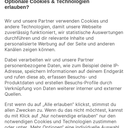
Bleib auf dem Laufenden mit unserem Newsletter
Der toom Newsletter: Keine Angebote und Aktionen mehr verpassen!
Zur Newsletter Anmeldung
Folge uns
Zahlungsarten
Versandarten
Sicher einkaufen
Jetzt die toom-App herunterladen