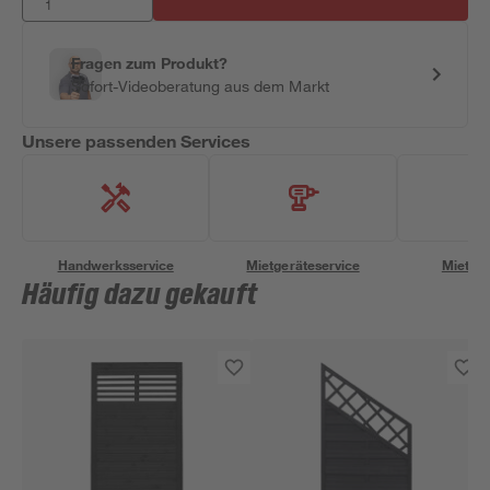
Fragen zum Produkt?
Sofort-Videoberatung aus dem Markt
Unsere passenden Services
Handwerksservice
Mietgeräteservice
Miettra
Häufig dazu gekauft