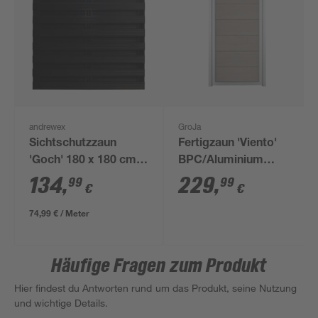
andrewex
GroJa
Sichtschutzzaun
Fertigzaun 'Viento'
'Goch' 180 x 180 cm
BPC/Aluminium
Kiefer anthrazit
hochkant Sandfarben
134
,
229
,
99
99
€
€
90 x 180 cm
74,99 € / Meter
Häufige Fragen zum Produkt
Hier findest du Antworten rund um das Produkt, seine Nutzung
und wichtige Details.