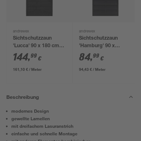
andrewex
andrewex
Sichtschutzzaun
Sichtschutzzaun
'Lucca' 90 x 180 cm
'Hamburg' 90 x
anthrazit
180/120 cm Kiefer
144
,
84
,
99
99
€
€
anthrazit
161,10 € / Meter
94,43 € / Meter
Beschreibung
modernes Design
gewellte Lamellen
mit dreifachem Lasuranstrich
einfache und schnelle Montage