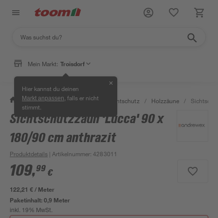
Mein Markt:
Troisdorf
✕
Hier kannst du deinen
, falls er nicht
Markt anpassen
/
Garten & Freizeit
/
Zäune & Sichtschutz
/
Holzzäune
/
Sichtschut
stimmt.
Sichtschutzzaun 'Lucca' 90 x
180/90 cm anthrazit
Produktdetails
| Artikelnummer
:
4283011
109
,
99
€
122,21 € / Meter
Paketinhalt:
0,9 Meter
inkl. 19% MwSt.