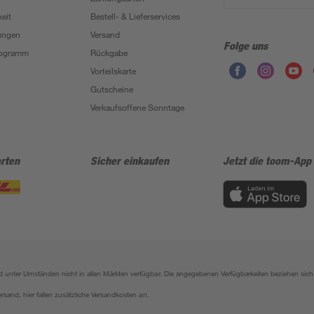
eit
Bestell- & Lieferservices
ungen
Versand
Folge uns
Programm
Rückgabe
Vorteilskarte
Gutscheine
Verkaufsoffene Sonntage
rten
Sicher einkaufen
Jetzt die toom-App
sind unter Umständen nicht in allen Märkten verfügbar. Die angegebenen Verfügbarkeiten beziehen s
ersand, hier fallen zusätzliche Versandkosten an.