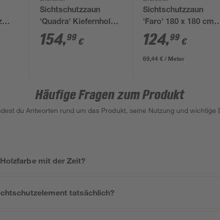
Sichtschutzzaun
Sichtschutzzaun
z
'Quadra' Kiefernholz
'Faro' 180 x 180 cm
x 120
180 x 180 cm
Kiefer pinie
154
,
124
,
99
99
€
€
69,44 € / Meter
Häufige Fragen zum Produkt
indest du Antworten rund um das Produkt, seine Nutzung und wichtige D
 Holzfarbe mit der Zeit?
Sichtschutzelement tatsächlich?