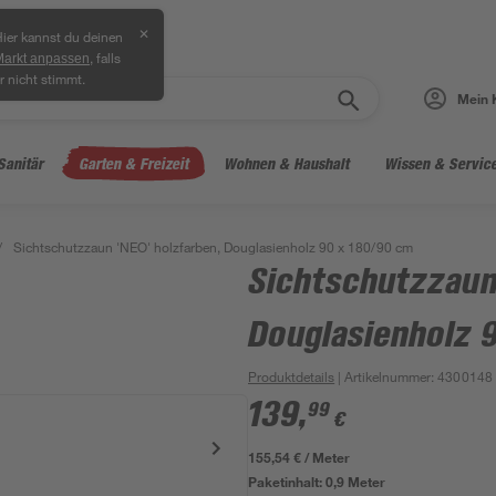
✕
ier kannst du deinen
, falls
Markt anpassen
r nicht stimmt.
Mein 
Sanitär
Garten & Freizeit
Wohnen & Haushalt
Wissen & Servic
/
Sichtschutzzaun 'NEO' holzfarben, Douglasienholz 90 x 180/90 cm
Sichtschutzzaun
Douglasienholz 
Produktdetails
| Artikelnummer
:
4300148
139
,
99
€
155,54 € / Meter
Paketinhalt:
0,9 Meter