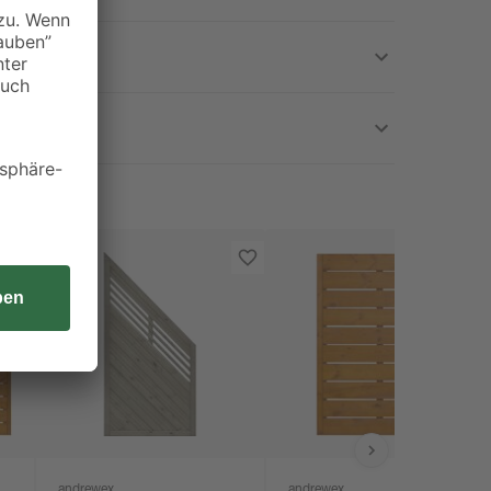
andrewex
andrewex