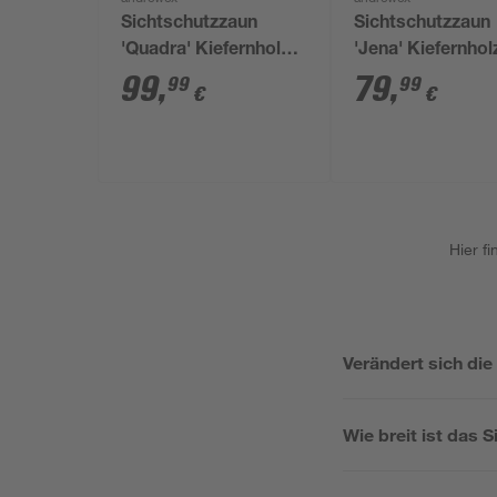
Sichtschutzzaun
Sichtschutzzaun
'Quadra' Kiefernholz
'Jena' Kiefernhol
90 x 180 cm
naturfarben 180 
99
,
79
,
99
99
€
€
cm
Hier f
Verändert sich die
Wie breit ist das 