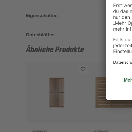
Eigenschaften
Datenblätter
Ähnliche Produkte
andrewex
andrewex