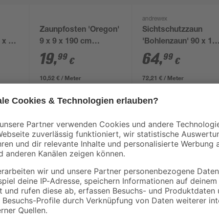
andrewex
Zaunpfosten 'Oregon'
Sichtschutzzaun
 x 45
9 x 9 x 190 cm
'Bohlenzaun' 90 x 18
0 kg
Douglasie natur
cm Kiefer grau
19
,
64
,
99
99
€
€
10,52 € / Meter
72,21 € / Meter
Blicke von Nachbarn in deinen Ga
Freien. Für ungestörte Stunden bi
Outdoor Wood an. Er lässt Schimm
Douglasienholz besteht. Dazu ist e
unbehandelt, sodass du sie nach d
von 180 cm, einer Breite von 90 
genau die richtigen Maße. Warum a
Sichtschutzzaun und gestalte deine