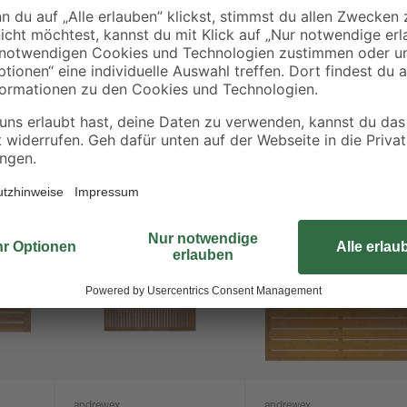
andrewex
andrewex