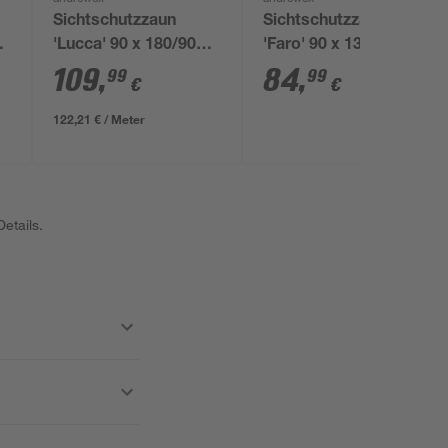
Sichtschutzzaun
Sichtschutzzaun
'Lucca' 90 x 180/90
'Faro' 90 x 130 cm
cm grau
Kiefer pinie
109
,
84
,
99
99
€
€
122,21 € / Meter
etails.