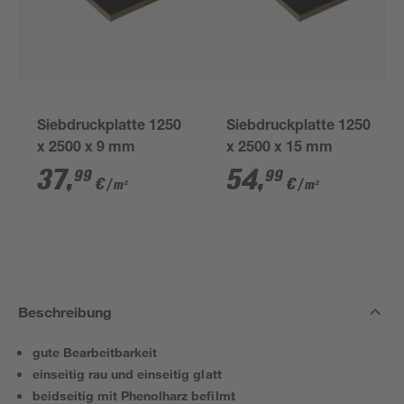
Siebdruckplatte 1250
Siebdruckplatte 1250
x 2500 x 9 mm
x 2500 x 15 mm
37
,
54
,
99
99
€
€
/ m²
/ m²
Beschreibung
gute Bearbeitbarkeit
einseitig rau und einseitig glatt
beidseitig mit Phenolharz befilmt