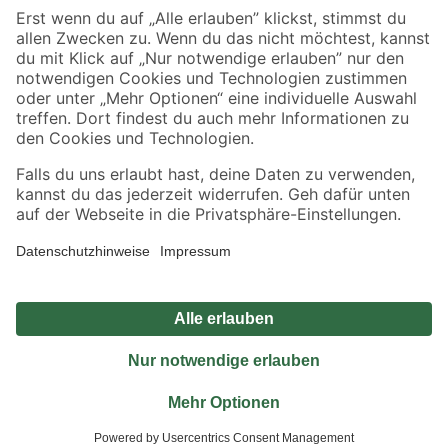
Sicher einkaufen
Jetzt die toom-App herunterladen
Alle Preisangaben in EUR inkl. gesetzl. MwSt.. Die dargestellten Angebote sind unter
Umständen nicht in allen Märkten verfügbar. Die angegebenen Verfügbarkeiten beziehen
sich auf den unter "Mein Markt" ausgewählten toom Baumarkt. Alle Angebote und
Produkte nur solange der Vorrat reicht.
*Paketversand ab 59 € versandkostenfrei, gilt nicht für Artikel mit Speditionsversand, hier
fallen zusätzliche Versandkosten an.
Datenschutz
Privatsphäre
Impressum
AGB
Nutzungsbedingungen
Widerrufsrecht
Vertrag widerrufen
Barrierefreiheit
© 2026 toom Baumarkt GmbH