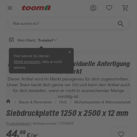
Mein Markt:
Troisdorf
✕
Hier kannst du deinen
, falls er nicht
Zuschnittsartikel – individuelle Anfertigung
Markt anpassen
stimmt.
im Markt
Dieser Artikel wird im Markt passgenau für dich zugeschnitten.
Unser Team berät dich gerne vor Ort und kann den Artikel auch
für dich bestellen, wenn er nicht in ausreichender Menge
vorrätig ist.
/
Bauen & Renovieren
/
Holz
/
Multiplexplatten & Mehrzweckplatten
Siebdruckplatte 1250 x 2500 x 12 mm
Produktdetails
| Artikelnummer
:
7100835
44
,
99
€
/ m²