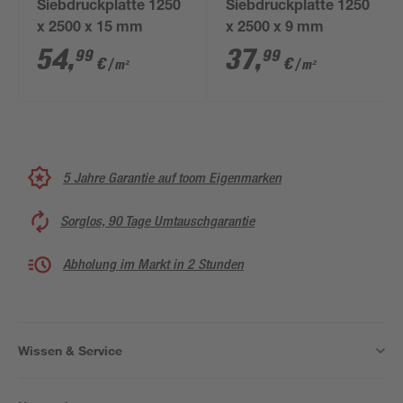
Siebdruckplatte 1250
Siebdruckplatte 1250
x 2500 x 15 mm
x 2500 x 9 mm
54
,
37
,
99
99
€
€
/ m²
/ m²
5 Jahre Garantie auf toom Eigenmarken
Sorglos, 90 Tage Umtauschgarantie
Abholung im Markt in 2 Stunden
Wissen & Service