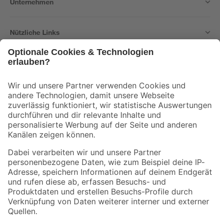
Unternehmen
Nützliche Links
Bleib auf dem Laufenden mit unserem Newsletter
Der toom Newsletter: Keine Angebote und Aktionen mehr verpassen!
Zur Newsletter Anmeldung
Folge uns
Zahlungsarten
Versandarten