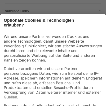
Nützliche Links
Bleib auf dem Laufenden mit unserem Newsletter
Der toom Newsletter: Keine Angebote und Aktionen mehr verpassen!
Zur Newsletter Anmeldung
Folge uns
Zahlungsarten
Versandarten
Sicher einkaufen