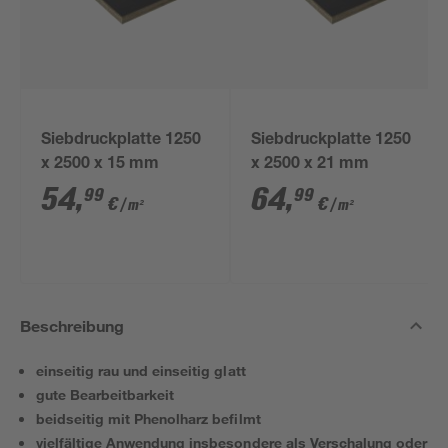
Siebdruckplatte 1250
Siebdruckplatte 1250
x 2500 x 15 mm
x 2500 x 21 mm
54
,
64
,
99
99
€
€
/ m²
/ m²
Beschreibung
einseitig rau und einseitig glatt
gute Bearbeitbarkeit
beidseitig mit Phenolharz befilmt
vielfältige Anwendung insbesondere als Verschalung oder