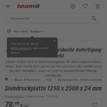
Mein Markt:
Troisdorf
✕
Hier kannst du deinen
, falls er nicht
Zuschnittsartikel – individuelle Anfertigung
Markt anpassen
stimmt.
im Markt
Dieser Artikel wird im Markt passgenau für dich zugeschnitten.
Unser Team berät dich gerne vor Ort und kann den Artikel auch
für dich bestellen, wenn er nicht in ausreichender Menge
vorrätig ist.
/
Bauen & Renovieren
/
Holz
/
Multiplexplatten & Mehrzweckplatten
Siebdruckplatte 1250 x 2500 x 24 mm
Produktdetails
| Artikelnummer
:
7100845
79
,
99
€
/ m²